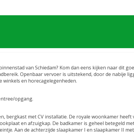
e binnenstad van Schiedam? Kom dan eens kijken naar dit 
bereik. Openbaar vervoer is uitstekend, door de nabije ligg
se winkels en horecagelegenheden.
entree/opgang.
ken, bergkast met CV installatie. De royale woonkamer heeft
ookplaat en afzuigkap. De badkamer is geheel betegeld me
teintje. Aan de achterzijde slaapkamer I en slaapkamer II m