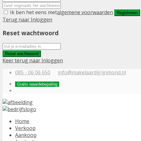
Ik ben het eens met
algemene voorwaarden
Registreren
Terug naar Inloggen
Reset wachtwoord
Reset wachtwoord
Keer terug naar Inloggen
085 - 06 06 650
info@makelaardijrijnmond.nl
Gratis waardebepaling
Home
Verkoop
Aankoop