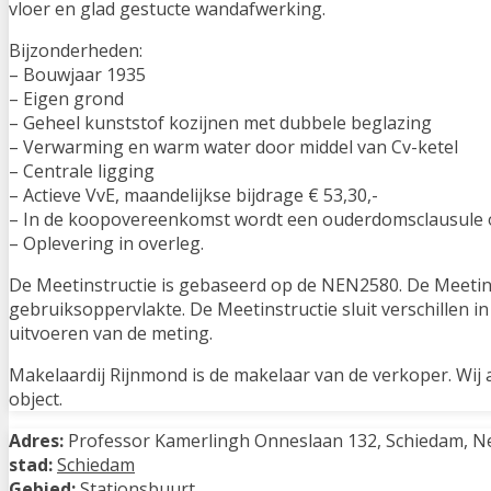
vloer en glad gestucte wandafwerking.
Bijzonderheden:
– Bouwjaar 1935
– Eigen grond
– Geheel kunststof kozijnen met dubbele beglazing
– Verwarming en warm water door middel van Cv-ketel
– Centrale ligging
– Actieve VvE, maandelijkse bijdrage € 53,30,-
– In de koopovereenkomst wordt een ouderdomsclausule
– Oplevering in overleg.
De Meetinstructie is gebaseerd op de NEN2580. De Meetins
gebruiksoppervlakte. De Meetinstructie sluit verschillen in
uitvoeren van de meting.
Makelaardij Rijnmond is de makelaar van de verkoper. Wij
object.
Adres:
Professor Kamerlingh Onneslaan 132, Schiedam, N
stad:
Schiedam
Gebied:
Stationsbuurt