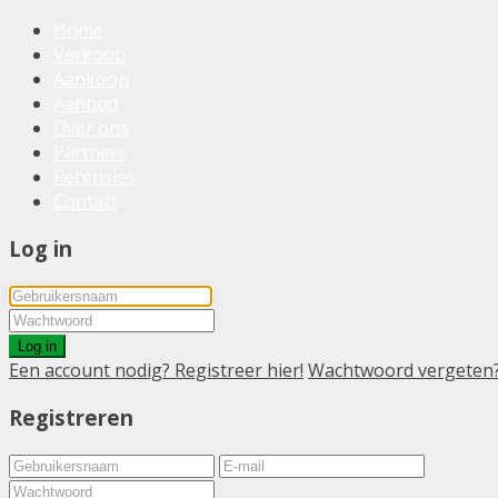
Home
Verkoop
Aankoop
Aanbod
Over ons
Partners
Recensies
Contact
Log in
Log in
Een account nodig? Registreer hier!
Wachtwoord vergeten
Registreren