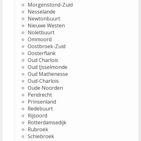
Morgenstond-Zuid
Nesselande
Newtonbuurt
Nieuwe Westen
Noletbuurt
Ommoord
Oostbroek-Zuid
Oosterflank
Oud Charlois
Oud IJsselmonde
Oud Mathenesse
Oud-Charlois
Oude Noorden
Pendrecht
Prinsenland
Redebuurt
Rijsoord
Rotterdamsedijk
Rubroek
Schiebroek