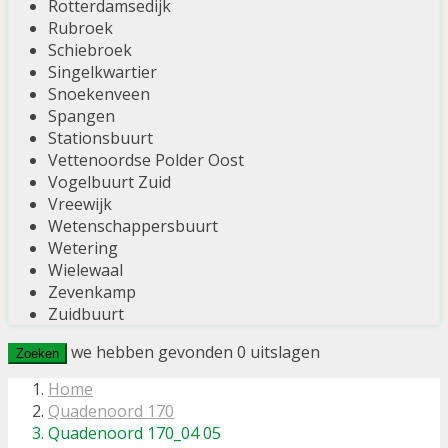
Rotterdamsedijk
Rubroek
Schiebroek
Singelkwartier
Snoekenveen
Spangen
Stationsbuurt
Vettenoordse Polder Oost
Vogelbuurt Zuid
Vreewijk
Wetenschappersbuurt
Wetering
Wielewaal
Zevenkamp
Zuidbuurt
we hebben gevonden
0
uitslagen
Zoeken
Home
Quadenoord 170
Quadenoord 170_04 05