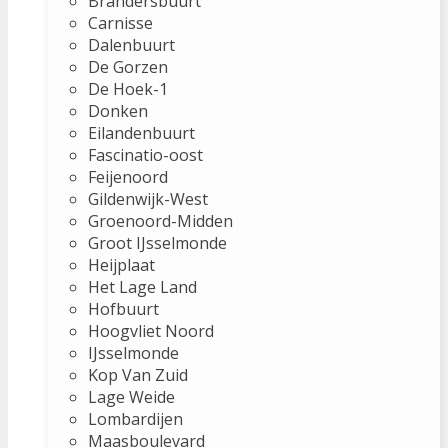
Brandersbuurt
Carnisse
Dalenbuurt
De Gorzen
De Hoek-1
Donken
Eilandenbuurt
Fascinatio-oost
Feijenoord
Gildenwijk-West
Groenoord-Midden
Groot IJsselmonde
Heijplaat
Het Lage Land
Hofbuurt
Hoogvliet Noord
IJsselmonde
Kop Van Zuid
Lage Weide
Lombardijen
Maasboulevard