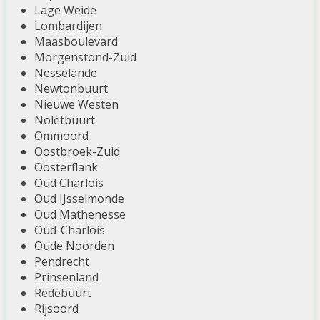
Lage Weide
Lombardijen
Maasboulevard
Morgenstond-Zuid
Nesselande
Newtonbuurt
Nieuwe Westen
Noletbuurt
Ommoord
Oostbroek-Zuid
Oosterflank
Oud Charlois
Oud IJsselmonde
Oud Mathenesse
Oud-Charlois
Oude Noorden
Pendrecht
Prinsenland
Redebuurt
Rijsoord