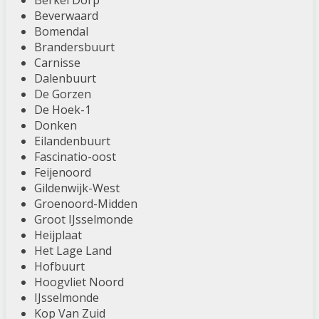
Berkel Dorp
Beverwaard
Bomendal
Brandersbuurt
Carnisse
Dalenbuurt
De Gorzen
De Hoek-1
Donken
Eilandenbuurt
Fascinatio-oost
Feijenoord
Gildenwijk-West
Groenoord-Midden
Groot IJsselmonde
Heijplaat
Het Lage Land
Hofbuurt
Hoogvliet Noord
IJsselmonde
Kop Van Zuid