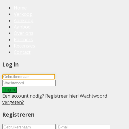
Home
Verkoop
Aankoop
Aanbod
Over ons
Partners
Recensies
Contact
Log in
Log in
Een account nodig? Registreer hier!
Wachtwoord
vergeten?
Registreren