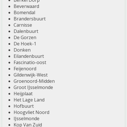
Berkel Dorp
Beverwaard
Bomendal
Brandersbuurt
Carnisse
Dalenbuurt
De Gorzen
De Hoek-1
Donken
Eilandenbuurt
Fascinatio-oost
Feijenoord
Gildenwijk-West
Groenoord-Midden
Groot IJsselmonde
Heijplaat
Het Lage Land
Hofbuurt
Hoogvliet Noord
IJsselmonde
Kop Van Zuid