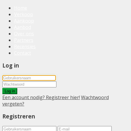
Home
Verkoop
Aankoop
Aanbod
Over ons
Partners
Recensies
Contact
Log in
Log in
Een account nodig? Registreer hier!
Wachtwoord
vergeten?
Registreren