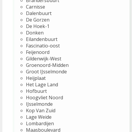
Brandersbuurt
Carnisse
Dalenbuurt
De Gorzen
De Hoek-1
Donken
Eilandenbuurt
Fascinatio-oost
Feijenoord
Gildenwijk-West
Groenoord-Midden
Groot IJsselmonde
Heijplaat
Het Lage Land
Hofbuurt
Hoogvliet Noord
IJsselmonde
Kop Van Zuid
Lage Weide
Lombardijen
Maasboulevard