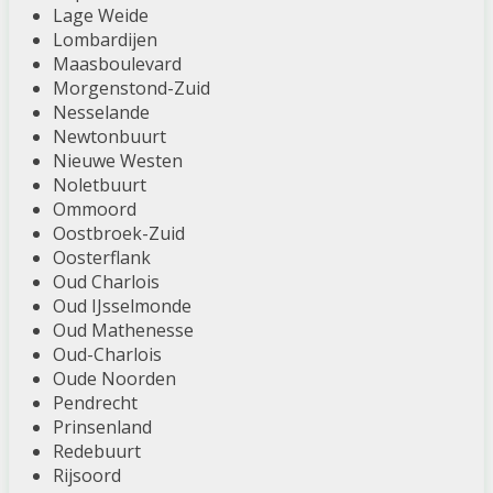
Lage Weide
Lombardijen
Maasboulevard
Morgenstond-Zuid
Nesselande
Newtonbuurt
Nieuwe Westen
Noletbuurt
Ommoord
Oostbroek-Zuid
Oosterflank
Oud Charlois
Oud IJsselmonde
Oud Mathenesse
Oud-Charlois
Oude Noorden
Pendrecht
Prinsenland
Redebuurt
Rijsoord