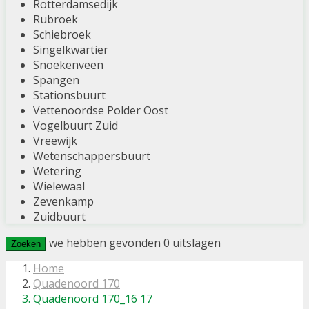
Rotterdamsedijk
Rubroek
Schiebroek
Singelkwartier
Snoekenveen
Spangen
Stationsbuurt
Vettenoordse Polder Oost
Vogelbuurt Zuid
Vreewijk
Wetenschappersbuurt
Wetering
Wielewaal
Zevenkamp
Zuidbuurt
we hebben gevonden
0
uitslagen
Zoeken
Home
Quadenoord 170
Quadenoord 170_16 17