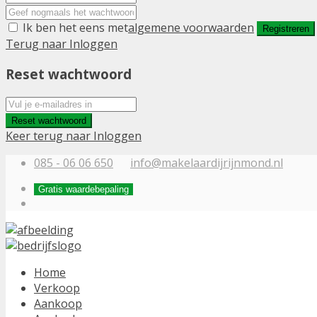
Ik ben het eens met
algemene voorwaarden
Registreren
Terug naar Inloggen
Reset wachtwoord
Reset wachtwoord
Keer terug naar Inloggen
085 - 06 06 650
info@makelaardijrijnmond.nl
Gratis waardebepaling
Home
Verkoop
Aankoop