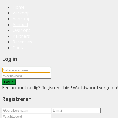
Home
Verkoop
Aankoop
Aanbod
Over ons
Partners
Recensies
Contact
Log in
Log in
Een account nodig? Registreer hier!
Wachtwoord vergeten
Registreren