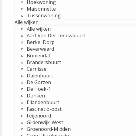
Hoekwoning
Maisonnette
Tussenwoning
Alle wijken
Alle wijken
Aart Van Der Leeuwbuurt
Berkel Dorp
Beverwaard
Bomendal
Brandersbuurt
Carnisse
Dalenbuurt
De Gorzen
De Hoek-1
Donken
Eilandenbuurt
Fascinatio-oost
Feijenoord
Gildenwijk-West
Groenoord-Midden
Groot IJsselmonde