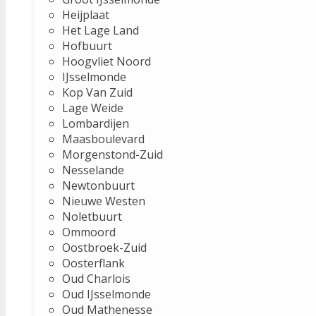
Heijplaat
Het Lage Land
Hofbuurt
Hoogvliet Noord
IJsselmonde
Kop Van Zuid
Lage Weide
Lombardijen
Maasboulevard
Morgenstond-Zuid
Nesselande
Newtonbuurt
Nieuwe Westen
Noletbuurt
Ommoord
Oostbroek-Zuid
Oosterflank
Oud Charlois
Oud IJsselmonde
Oud Mathenesse