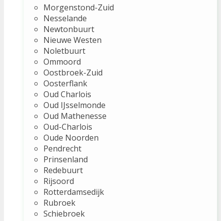
Morgenstond-Zuid
Nesselande
Newtonbuurt
Nieuwe Westen
Noletbuurt
Ommoord
Oostbroek-Zuid
Oosterflank
Oud Charlois
Oud IJsselmonde
Oud Mathenesse
Oud-Charlois
Oude Noorden
Pendrecht
Prinsenland
Redebuurt
Rijsoord
Rotterdamsedijk
Rubroek
Schiebroek