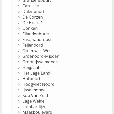
Brandersbuurt
Carnisse
Dalenbuurt
De Gorzen
De Hoek-1
Donken
Eilandenbuurt
Fascinatio-oost
Feijenoord
Gildenwijk-West
Groenoord-Midden
Groot IJsselmonde
Heijplaat
Het Lage Land
Hofbuurt
Hoogvliet Noord
IJsselmonde
Kop Van Zuid
Lage Weide
Lombardijen
Maasboulevard