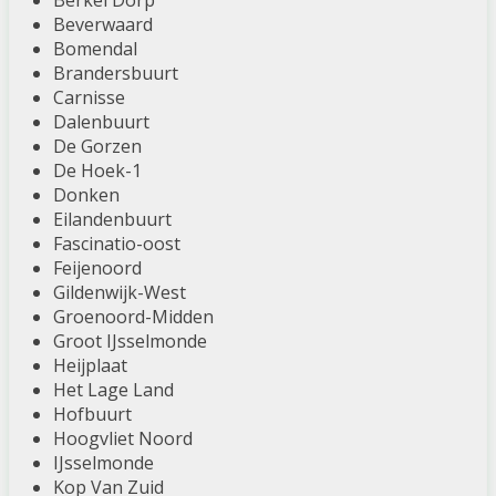
Berkel Dorp
Beverwaard
Bomendal
Brandersbuurt
Carnisse
Dalenbuurt
De Gorzen
De Hoek-1
Donken
Eilandenbuurt
Fascinatio-oost
Feijenoord
Gildenwijk-West
Groenoord-Midden
Groot IJsselmonde
Heijplaat
Het Lage Land
Hofbuurt
Hoogvliet Noord
IJsselmonde
Kop Van Zuid