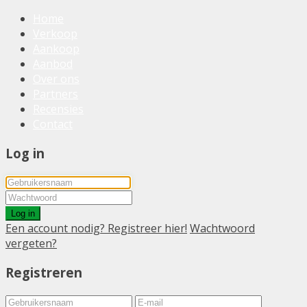
Home
Verkoop
Aankoop
Aanbod
Over ons
Partners
Recensies
Contact
Log in
Log in
Een account nodig? Registreer hier!
Wachtwoord
vergeten?
Registreren