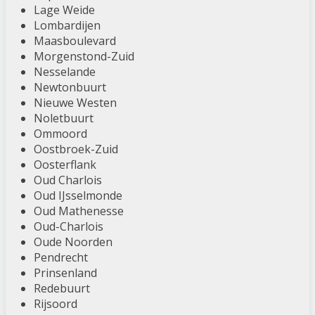
Lage Weide
Lombardijen
Maasboulevard
Morgenstond-Zuid
Nesselande
Newtonbuurt
Nieuwe Westen
Noletbuurt
Ommoord
Oostbroek-Zuid
Oosterflank
Oud Charlois
Oud IJsselmonde
Oud Mathenesse
Oud-Charlois
Oude Noorden
Pendrecht
Prinsenland
Redebuurt
Rijsoord