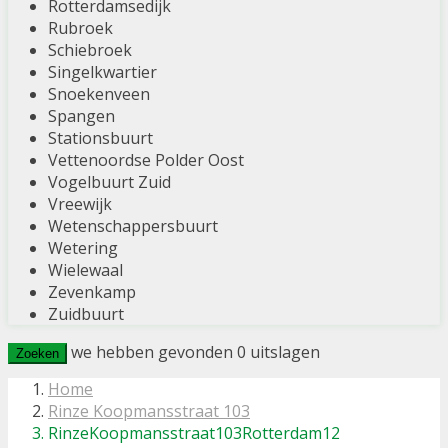
Rotterdamsedijk
Rubroek
Schiebroek
Singelkwartier
Snoekenveen
Spangen
Stationsbuurt
Vettenoordse Polder Oost
Vogelbuurt Zuid
Vreewijk
Wetenschappersbuurt
Wetering
Wielewaal
Zevenkamp
Zuidbuurt
we hebben gevonden
0
uitslagen
Zoeken
Home
Rinze Koopmansstraat 103
RinzeKoopmansstraat103Rotterdam12