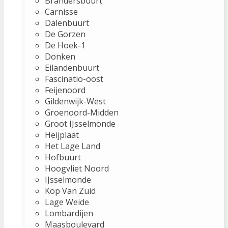
Brandersbuurt
Carnisse
Dalenbuurt
De Gorzen
De Hoek-1
Donken
Eilandenbuurt
Fascinatio-oost
Feijenoord
Gildenwijk-West
Groenoord-Midden
Groot IJsselmonde
Heijplaat
Het Lage Land
Hofbuurt
Hoogvliet Noord
IJsselmonde
Kop Van Zuid
Lage Weide
Lombardijen
Maasboulevard