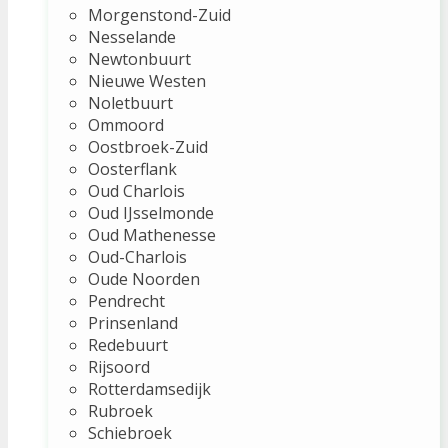
Morgenstond-Zuid
Nesselande
Newtonbuurt
Nieuwe Westen
Noletbuurt
Ommoord
Oostbroek-Zuid
Oosterflank
Oud Charlois
Oud IJsselmonde
Oud Mathenesse
Oud-Charlois
Oude Noorden
Pendrecht
Prinsenland
Redebuurt
Rijsoord
Rotterdamsedijk
Rubroek
Schiebroek