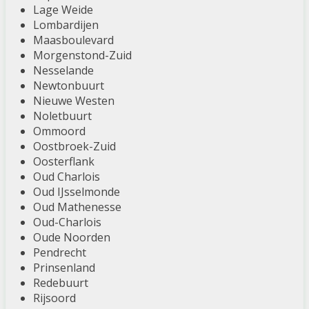
Lage Weide
Lombardijen
Maasboulevard
Morgenstond-Zuid
Nesselande
Newtonbuurt
Nieuwe Westen
Noletbuurt
Ommoord
Oostbroek-Zuid
Oosterflank
Oud Charlois
Oud IJsselmonde
Oud Mathenesse
Oud-Charlois
Oude Noorden
Pendrecht
Prinsenland
Redebuurt
Rijsoord