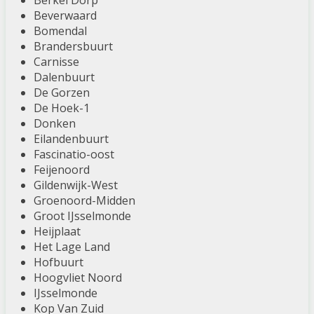
Berkel Dorp
Beverwaard
Bomendal
Brandersbuurt
Carnisse
Dalenbuurt
De Gorzen
De Hoek-1
Donken
Eilandenbuurt
Fascinatio-oost
Feijenoord
Gildenwijk-West
Groenoord-Midden
Groot IJsselmonde
Heijplaat
Het Lage Land
Hofbuurt
Hoogvliet Noord
IJsselmonde
Kop Van Zuid