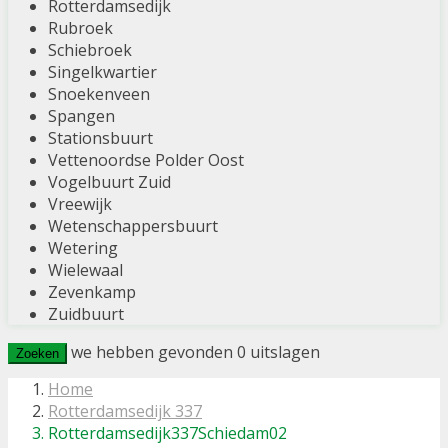
Rotterdamsedijk
Rubroek
Schiebroek
Singelkwartier
Snoekenveen
Spangen
Stationsbuurt
Vettenoordse Polder Oost
Vogelbuurt Zuid
Vreewijk
Wetenschappersbuurt
Wetering
Wielewaal
Zevenkamp
Zuidbuurt
we hebben gevonden
0
uitslagen
Zoeken
Home
Rotterdamsedijk 337
Rotterdamsedijk337Schiedam02