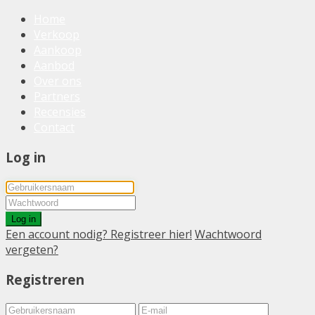
Home
Verkoop
Aankoop
Aanbod
Over ons
Partners
Recensies
Contact
Log in
Log in
Een account nodig? Registreer hier!
Wachtwoord
vergeten?
Registreren