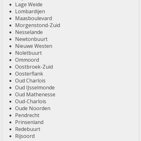
Lage Weide
Lombardijen
Maasboulevard
Morgenstond-Zuid
Nesselande
Newtonbuurt
Nieuwe Westen
Noletbuurt
Ommoord
Oostbroek-Zuid
Oosterflank
Oud Charlois
Oud IJsselmonde
Oud Mathenesse
Oud-Charlois
Oude Noorden
Pendrecht
Prinsenland
Redebuurt
Rijsoord