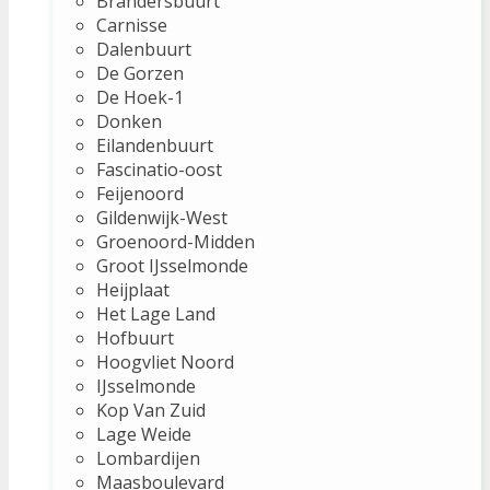
Brandersbuurt
Carnisse
Dalenbuurt
De Gorzen
De Hoek-1
Donken
Eilandenbuurt
Fascinatio-oost
Feijenoord
Gildenwijk-West
Groenoord-Midden
Groot IJsselmonde
Heijplaat
Het Lage Land
Hofbuurt
Hoogvliet Noord
IJsselmonde
Kop Van Zuid
Lage Weide
Lombardijen
Maasboulevard