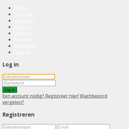
Home
Verkoop
Aankoop
Aanbod
Over ons
Partners
Recensies
Contact
Log in
Log in
Een account nodig? Registreer hier!
Wachtwoord
vergeten?
Registreren