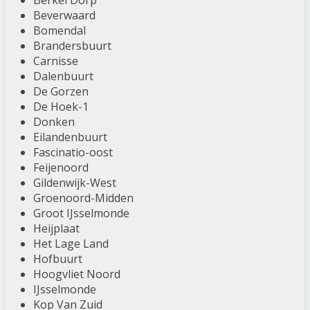
Berkel Dorp
Beverwaard
Bomendal
Brandersbuurt
Carnisse
Dalenbuurt
De Gorzen
De Hoek-1
Donken
Eilandenbuurt
Fascinatio-oost
Feijenoord
Gildenwijk-West
Groenoord-Midden
Groot IJsselmonde
Heijplaat
Het Lage Land
Hofbuurt
Hoogvliet Noord
IJsselmonde
Kop Van Zuid