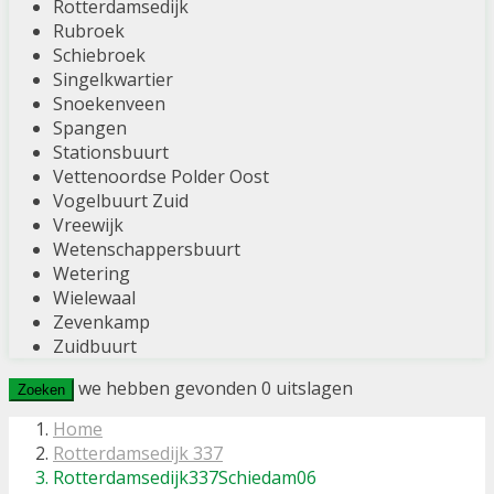
Rotterdamsedijk
Rubroek
Schiebroek
Singelkwartier
Snoekenveen
Spangen
Stationsbuurt
Vettenoordse Polder Oost
Vogelbuurt Zuid
Vreewijk
Wetenschappersbuurt
Wetering
Wielewaal
Zevenkamp
Zuidbuurt
we hebben gevonden
0
uitslagen
Zoeken
Home
Rotterdamsedijk 337
Rotterdamsedijk337Schiedam06