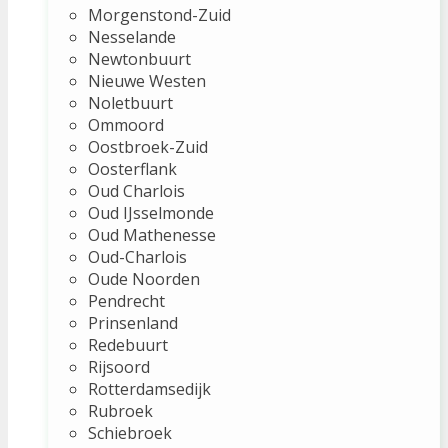
Morgenstond-Zuid
Nesselande
Newtonbuurt
Nieuwe Westen
Noletbuurt
Ommoord
Oostbroek-Zuid
Oosterflank
Oud Charlois
Oud IJsselmonde
Oud Mathenesse
Oud-Charlois
Oude Noorden
Pendrecht
Prinsenland
Redebuurt
Rijsoord
Rotterdamsedijk
Rubroek
Schiebroek