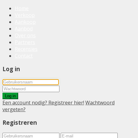
Home
Verkoop
Aankoop
Aanbod
Over ons
Partners
Recensies
Contact
Log in
Log in
Een account nodig? Registreer hier!
Wachtwoord
vergeten?
Registreren