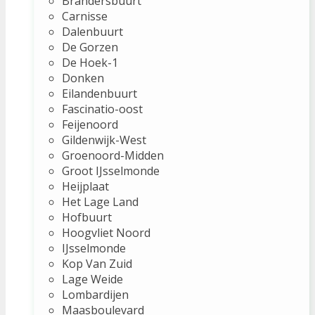
Brandersbuurt
Carnisse
Dalenbuurt
De Gorzen
De Hoek-1
Donken
Eilandenbuurt
Fascinatio-oost
Feijenoord
Gildenwijk-West
Groenoord-Midden
Groot IJsselmonde
Heijplaat
Het Lage Land
Hofbuurt
Hoogvliet Noord
IJsselmonde
Kop Van Zuid
Lage Weide
Lombardijen
Maasboulevard