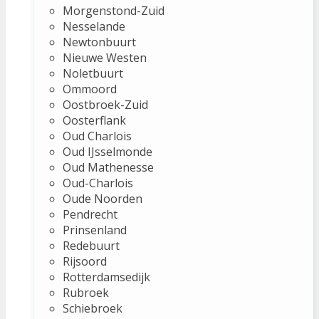
Morgenstond-Zuid
Nesselande
Newtonbuurt
Nieuwe Westen
Noletbuurt
Ommoord
Oostbroek-Zuid
Oosterflank
Oud Charlois
Oud IJsselmonde
Oud Mathenesse
Oud-Charlois
Oude Noorden
Pendrecht
Prinsenland
Redebuurt
Rijsoord
Rotterdamsedijk
Rubroek
Schiebroek