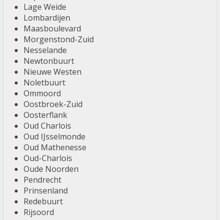
Lage Weide
Lombardijen
Maasboulevard
Morgenstond-Zuid
Nesselande
Newtonbuurt
Nieuwe Westen
Noletbuurt
Ommoord
Oostbroek-Zuid
Oosterflank
Oud Charlois
Oud IJsselmonde
Oud Mathenesse
Oud-Charlois
Oude Noorden
Pendrecht
Prinsenland
Redebuurt
Rijsoord