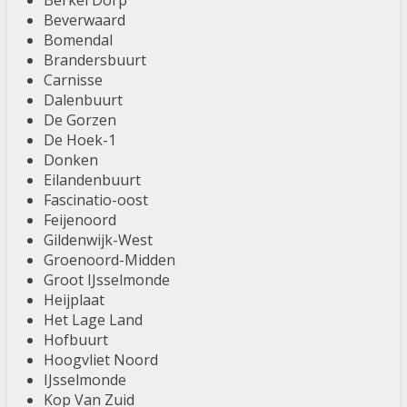
Berkel Dorp
Beverwaard
Bomendal
Brandersbuurt
Carnisse
Dalenbuurt
De Gorzen
De Hoek-1
Donken
Eilandenbuurt
Fascinatio-oost
Feijenoord
Gildenwijk-West
Groenoord-Midden
Groot IJsselmonde
Heijplaat
Het Lage Land
Hofbuurt
Hoogvliet Noord
IJsselmonde
Kop Van Zuid