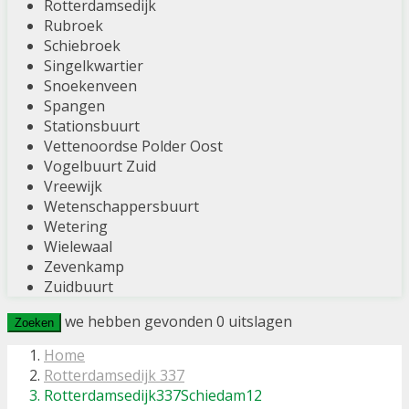
Rotterdamsedijk
Rubroek
Schiebroek
Singelkwartier
Snoekenveen
Spangen
Stationsbuurt
Vettenoordse Polder Oost
Vogelbuurt Zuid
Vreewijk
Wetenschappersbuurt
Wetering
Wielewaal
Zevenkamp
Zuidbuurt
we hebben gevonden
0
uitslagen
Zoeken
Home
Rotterdamsedijk 337
Rotterdamsedijk337Schiedam12