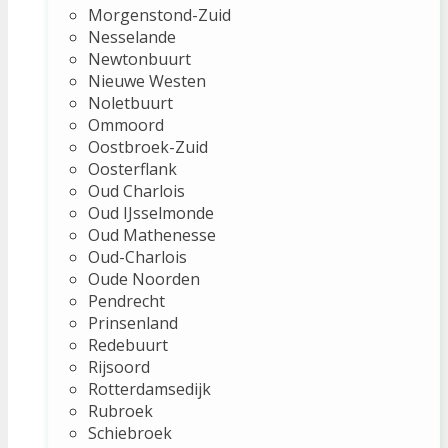
Morgenstond-Zuid
Nesselande
Newtonbuurt
Nieuwe Westen
Noletbuurt
Ommoord
Oostbroek-Zuid
Oosterflank
Oud Charlois
Oud IJsselmonde
Oud Mathenesse
Oud-Charlois
Oude Noorden
Pendrecht
Prinsenland
Redebuurt
Rijsoord
Rotterdamsedijk
Rubroek
Schiebroek