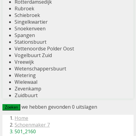
Rotterdamsedijk
Rubroek
Schiebroek
Singelkwartier
Snoekenveen
Spangen
Stationsbuurt
Vettenoordse Polder Oost
Vogelbuurt Zuid
Vreewijk
Wetenschappersbuurt
Wetering
Wielewaal
Zevenkamp
Zuidbuurt
we hebben gevonden
0
uitslagen
Zoeken
Home
Schoenmaker 7
501_2160