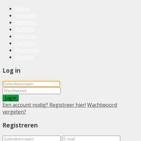
Home
Verkoop
Aankoop
Aanbod
Over ons
Partners
Recensies
Contact
Log in
Log in
Een account nodig? Registreer hier!
Wachtwoord
vergeten?
Registreren