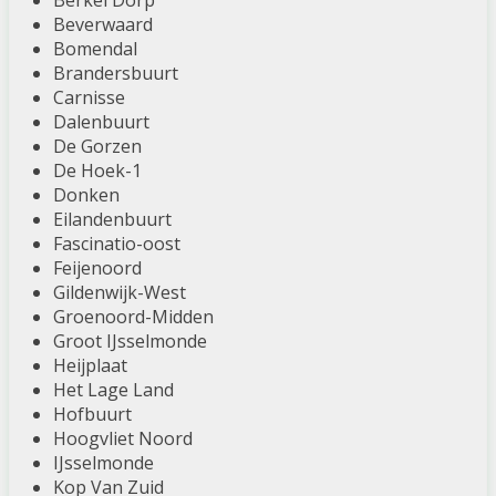
Berkel Dorp
Beverwaard
Bomendal
Brandersbuurt
Carnisse
Dalenbuurt
De Gorzen
De Hoek-1
Donken
Eilandenbuurt
Fascinatio-oost
Feijenoord
Gildenwijk-West
Groenoord-Midden
Groot IJsselmonde
Heijplaat
Het Lage Land
Hofbuurt
Hoogvliet Noord
IJsselmonde
Kop Van Zuid