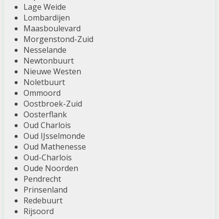
Lage Weide
Lombardijen
Maasboulevard
Morgenstond-Zuid
Nesselande
Newtonbuurt
Nieuwe Westen
Noletbuurt
Ommoord
Oostbroek-Zuid
Oosterflank
Oud Charlois
Oud IJsselmonde
Oud Mathenesse
Oud-Charlois
Oude Noorden
Pendrecht
Prinsenland
Redebuurt
Rijsoord