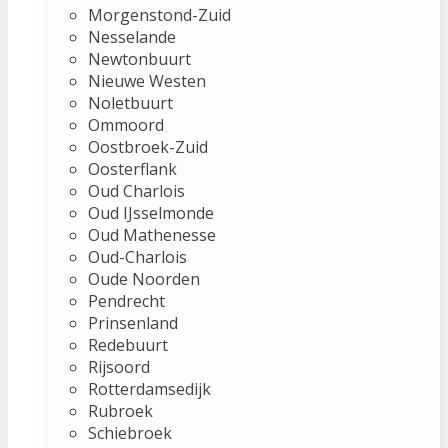
Morgenstond-Zuid
Nesselande
Newtonbuurt
Nieuwe Westen
Noletbuurt
Ommoord
Oostbroek-Zuid
Oosterflank
Oud Charlois
Oud IJsselmonde
Oud Mathenesse
Oud-Charlois
Oude Noorden
Pendrecht
Prinsenland
Redebuurt
Rijsoord
Rotterdamsedijk
Rubroek
Schiebroek