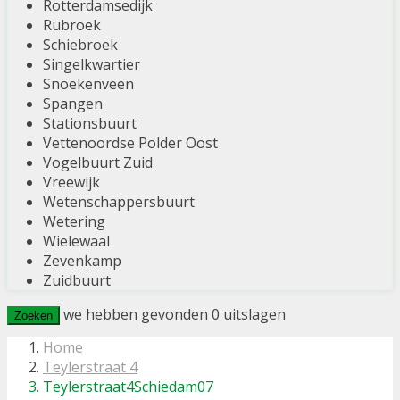
Rotterdamsedijk
Rubroek
Schiebroek
Singelkwartier
Snoekenveen
Spangen
Stationsbuurt
Vettenoordse Polder Oost
Vogelbuurt Zuid
Vreewijk
Wetenschappersbuurt
Wetering
Wielewaal
Zevenkamp
Zuidbuurt
we hebben gevonden
0
uitslagen
Zoeken
Home
Teylerstraat 4
Teylerstraat4Schiedam07