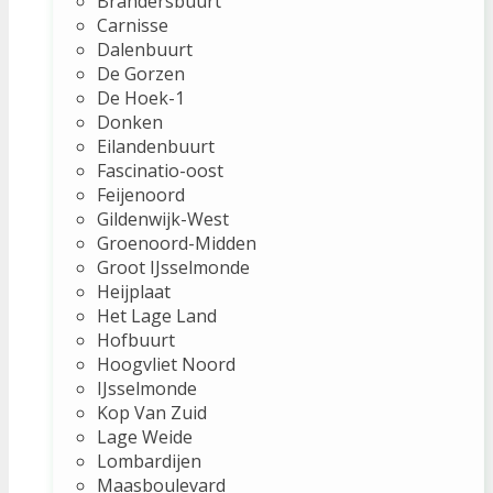
Brandersbuurt
Carnisse
Dalenbuurt
De Gorzen
De Hoek-1
Donken
Eilandenbuurt
Fascinatio-oost
Feijenoord
Gildenwijk-West
Groenoord-Midden
Groot IJsselmonde
Heijplaat
Het Lage Land
Hofbuurt
Hoogvliet Noord
IJsselmonde
Kop Van Zuid
Lage Weide
Lombardijen
Maasboulevard