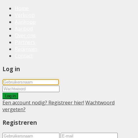
Home
Verkoop
Aankoop
Aanbod
Over ons
Partners
Recensies
Contact
Log in
Log in
Een account nodig? Registreer hier!
Wachtwoord
vergeten?
Registreren