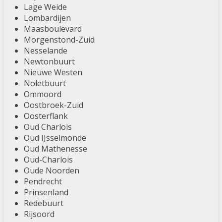
Lage Weide
Lombardijen
Maasboulevard
Morgenstond-Zuid
Nesselande
Newtonbuurt
Nieuwe Westen
Noletbuurt
Ommoord
Oostbroek-Zuid
Oosterflank
Oud Charlois
Oud IJsselmonde
Oud Mathenesse
Oud-Charlois
Oude Noorden
Pendrecht
Prinsenland
Redebuurt
Rijsoord