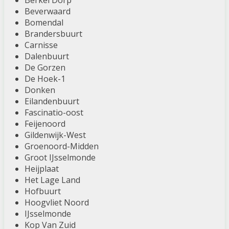
Berkel Dorp
Beverwaard
Bomendal
Brandersbuurt
Carnisse
Dalenbuurt
De Gorzen
De Hoek-1
Donken
Eilandenbuurt
Fascinatio-oost
Feijenoord
Gildenwijk-West
Groenoord-Midden
Groot IJsselmonde
Heijplaat
Het Lage Land
Hofbuurt
Hoogvliet Noord
IJsselmonde
Kop Van Zuid