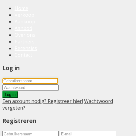
Home
Verkoop
Aankoop
Aanbod
Over ons
Partners
Recensies
Contact
Log in
Log in
Een account nodig? Registreer hier!
Wachtwoord
vergeten?
Registreren