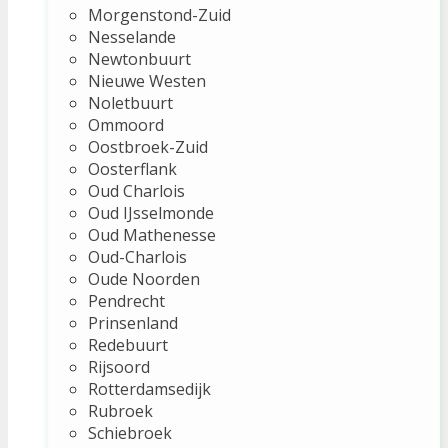
Morgenstond-Zuid
Nesselande
Newtonbuurt
Nieuwe Westen
Noletbuurt
Ommoord
Oostbroek-Zuid
Oosterflank
Oud Charlois
Oud IJsselmonde
Oud Mathenesse
Oud-Charlois
Oude Noorden
Pendrecht
Prinsenland
Redebuurt
Rijsoord
Rotterdamsedijk
Rubroek
Schiebroek