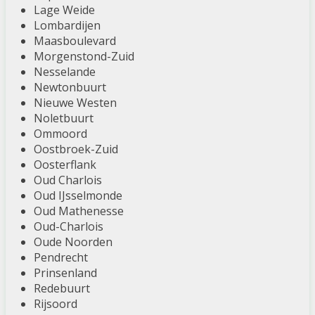
Lage Weide
Lombardijen
Maasboulevard
Morgenstond-Zuid
Nesselande
Newtonbuurt
Nieuwe Westen
Noletbuurt
Ommoord
Oostbroek-Zuid
Oosterflank
Oud Charlois
Oud IJsselmonde
Oud Mathenesse
Oud-Charlois
Oude Noorden
Pendrecht
Prinsenland
Redebuurt
Rijsoord