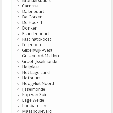
Brandersbuurt
Carnisse
Dalenbuurt
De Gorzen
De Hoek-1
Donken
Eilandenbuurt
Fascinatio-oost
Feijenoord
Gildenwijk-West
Groenoord-Midden
Groot IJsselmonde
Heijplaat
Het Lage Land
Hofbuurt
Hoogvliet Noord
IJsselmonde
Kop Van Zuid
Lage Weide
Lombardijen
Maasboulevard