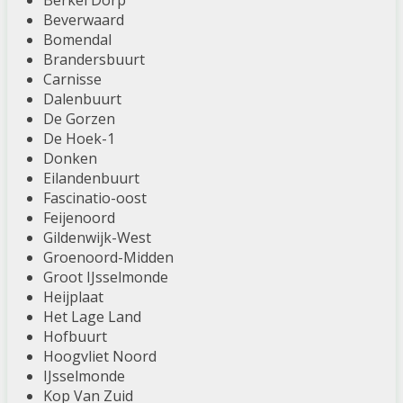
Berkel Dorp
Beverwaard
Bomendal
Brandersbuurt
Carnisse
Dalenbuurt
De Gorzen
De Hoek-1
Donken
Eilandenbuurt
Fascinatio-oost
Feijenoord
Gildenwijk-West
Groenoord-Midden
Groot IJsselmonde
Heijplaat
Het Lage Land
Hofbuurt
Hoogvliet Noord
IJsselmonde
Kop Van Zuid