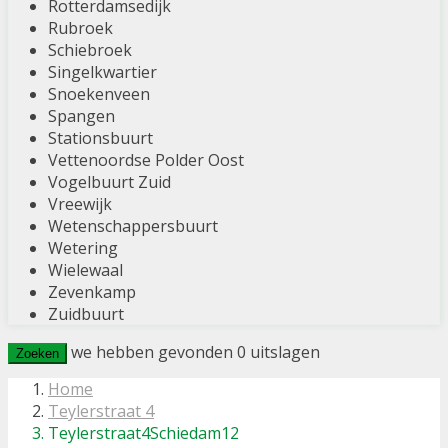
Rotterdamsedijk
Rubroek
Schiebroek
Singelkwartier
Snoekenveen
Spangen
Stationsbuurt
Vettenoordse Polder Oost
Vogelbuurt Zuid
Vreewijk
Wetenschappersbuurt
Wetering
Wielewaal
Zevenkamp
Zuidbuurt
we hebben gevonden
0
uitslagen
Zoeken
Home
Teylerstraat 4
Teylerstraat4Schiedam12