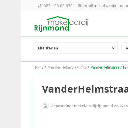
085 - 06 06 650
info@makelaardijrijnmon
Alle steden
A
Home
Van der Helmstraat 412
VanderHelmstraat412
VanderHelmstra
Gepost door makelaardijrijnmond op 22 m