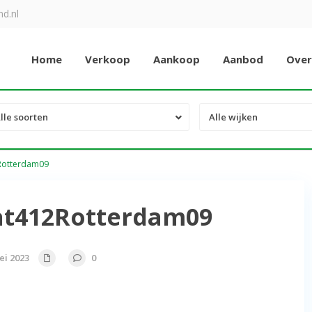
d.nl
Home
Verkoop
Aankoop
Aanbod
Over
lle soorten
Alle wijken
Rotterdam09
at412Rotterdam09
ei 2023
0