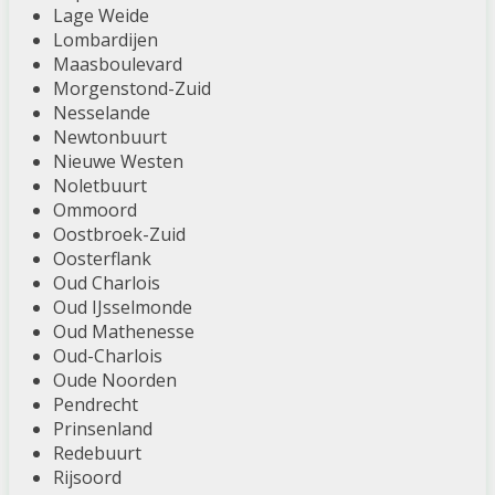
Lage Weide
Lombardijen
Maasboulevard
Morgenstond-Zuid
Nesselande
Newtonbuurt
Nieuwe Westen
Noletbuurt
Ommoord
Oostbroek-Zuid
Oosterflank
Oud Charlois
Oud IJsselmonde
Oud Mathenesse
Oud-Charlois
Oude Noorden
Pendrecht
Prinsenland
Redebuurt
Rijsoord