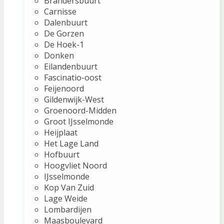
Brandersbuurt
Carnisse
Dalenbuurt
De Gorzen
De Hoek-1
Donken
Eilandenbuurt
Fascinatio-oost
Feijenoord
Gildenwijk-West
Groenoord-Midden
Groot IJsselmonde
Heijplaat
Het Lage Land
Hofbuurt
Hoogvliet Noord
IJsselmonde
Kop Van Zuid
Lage Weide
Lombardijen
Maasboulevard