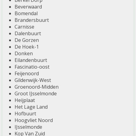
Berkel Dorp
Beverwaard
Bomendal
Brandersbuurt
Carnisse
Dalenbuurt
De Gorzen
De Hoek-1
Donken
Eilandenbuurt
Fascinatio-oost
Feijenoord
Gildenwijk-West
Groenoord-Midden
Groot IJsselmonde
Heijplaat
Het Lage Land
Hofbuurt
Hoogvliet Noord
IJsselmonde
Kop Van Zuid