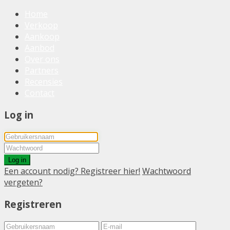
Home
Verkoop
Aankoop
Aanbod
Over ons
Partners
Recensies
Contact
Log in
Log in
Een account nodig? Registreer hier!
Wachtwoord
vergeten?
Registreren