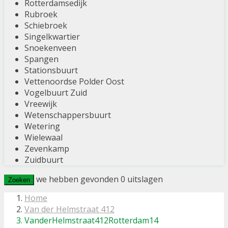
Rotterdamsedijk
Rubroek
Schiebroek
Singelkwartier
Snoekenveen
Spangen
Stationsbuurt
Vettenoordse Polder Oost
Vogelbuurt Zuid
Vreewijk
Wetenschappersbuurt
Wetering
Wielewaal
Zevenkamp
Zuidbuurt
we hebben gevonden
0
uitslagen
Zoeken
Home
Van der Helmstraat 412
VanderHelmstraat412Rotterdam14