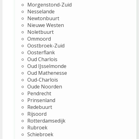
Morgenstond-Zuid
Nesselande
Newtonbuurt
Nieuwe Westen
Noletbuurt
Ommoord
Oostbroek-Zuid
Oosterflank
Oud Charlois
Oud IJsselmonde
Oud Mathenesse
Oud-Charlois
Oude Noorden
Pendrecht
Prinsenland
Redebuurt
Rijsoord
Rotterdamsedijk
Rubroek
Schiebroek