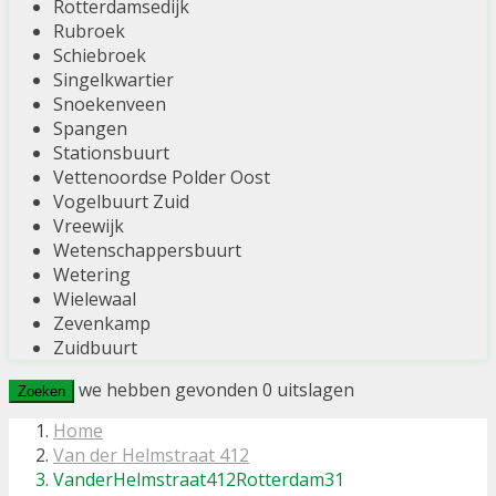
Rotterdamsedijk
Rubroek
Schiebroek
Singelkwartier
Snoekenveen
Spangen
Stationsbuurt
Vettenoordse Polder Oost
Vogelbuurt Zuid
Vreewijk
Wetenschappersbuurt
Wetering
Wielewaal
Zevenkamp
Zuidbuurt
we hebben gevonden
0
uitslagen
Zoeken
Home
Van der Helmstraat 412
VanderHelmstraat412Rotterdam31