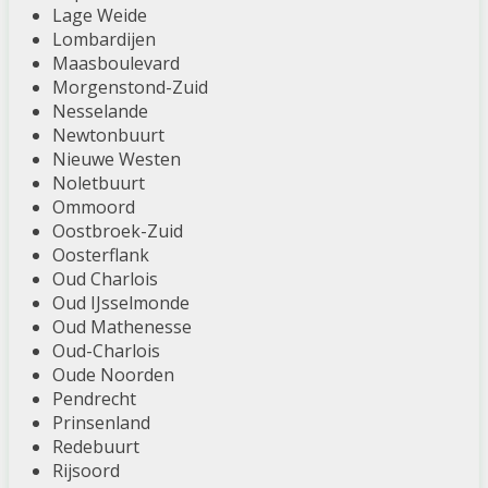
Lage Weide
Lombardijen
Maasboulevard
Morgenstond-Zuid
Nesselande
Newtonbuurt
Nieuwe Westen
Noletbuurt
Ommoord
Oostbroek-Zuid
Oosterflank
Oud Charlois
Oud IJsselmonde
Oud Mathenesse
Oud-Charlois
Oude Noorden
Pendrecht
Prinsenland
Redebuurt
Rijsoord