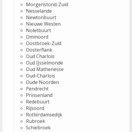
Morgenstond-Zuid
Nesselande
Newtonbuurt
Nieuwe Westen
Noletbuurt
Ommoord
Oostbroek-Zuid
Oosterflank
Oud Charlois
Oud IJsselmonde
Oud Mathenesse
Oud-Charlois
Oude Noorden
Pendrecht
Prinsenland
Redebuurt
Rijsoord
Rotterdamsedijk
Rubroek
Schiebroek