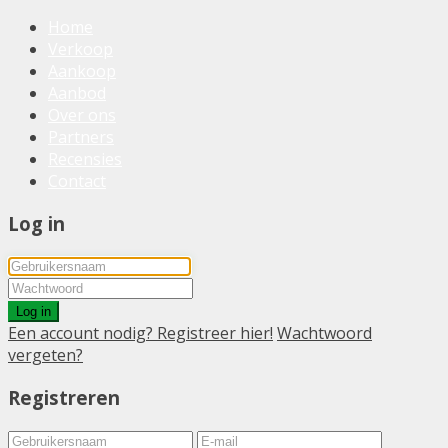
Home
Verkoop
Aankoop
Aanbod
Over ons
Partners
Recensies
Contact
Log in
Log in
Een account nodig? Registreer hier!
Wachtwoord
vergeten?
Registreren