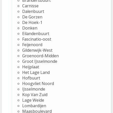
Brandersbuurt
Carnisse
Dalenbuurt
De Gorzen
De Hoek-1
Donken
Eilandenbuurt
Fascinatio-oost
Feijenoord
Gildenwijk-West
Groenoord-Midden
Groot IJsselmonde
Heijplaat
Het Lage Land
Hofbuurt
Hoogvliet Noord
IJsselmonde
Kop Van Zuid
Lage Weide
Lombardijen
Maasboulevard