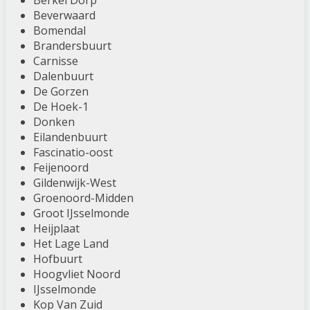
Berkel Dorp
Beverwaard
Bomendal
Brandersbuurt
Carnisse
Dalenbuurt
De Gorzen
De Hoek-1
Donken
Eilandenbuurt
Fascinatio-oost
Feijenoord
Gildenwijk-West
Groenoord-Midden
Groot IJsselmonde
Heijplaat
Het Lage Land
Hofbuurt
Hoogvliet Noord
IJsselmonde
Kop Van Zuid