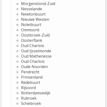
Morgenstond-Zuid
Nesselande
Newtonbuurt
Nieuwe Westen
Noletbuurt
Ommoord
Oostbroek-Zuid
Oosterflank
Oud Charlois
Oud IJsselmonde
Oud Mathenesse
Oud-Charlois
Oude Noorden
Pendrecht
Prinsenland
Redebuurt
Rijsoord
Rotterdamsedijk
Rubroek
Schiebroek