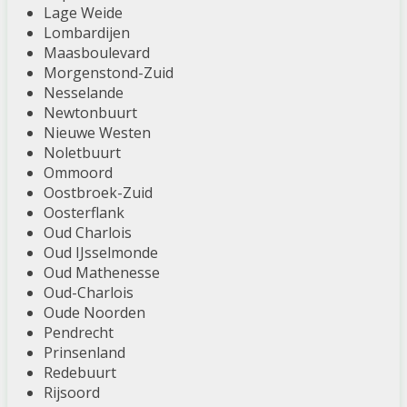
Lage Weide
Lombardijen
Maasboulevard
Morgenstond-Zuid
Nesselande
Newtonbuurt
Nieuwe Westen
Noletbuurt
Ommoord
Oostbroek-Zuid
Oosterflank
Oud Charlois
Oud IJsselmonde
Oud Mathenesse
Oud-Charlois
Oude Noorden
Pendrecht
Prinsenland
Redebuurt
Rijsoord