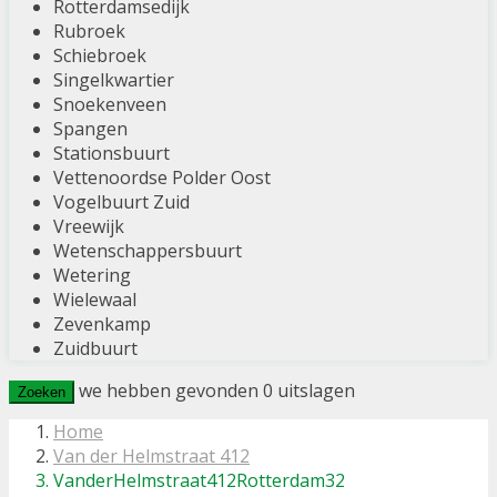
Rotterdamsedijk
Rubroek
Schiebroek
Singelkwartier
Snoekenveen
Spangen
Stationsbuurt
Vettenoordse Polder Oost
Vogelbuurt Zuid
Vreewijk
Wetenschappersbuurt
Wetering
Wielewaal
Zevenkamp
Zuidbuurt
we hebben gevonden
0
uitslagen
Zoeken
Home
Van der Helmstraat 412
VanderHelmstraat412Rotterdam32