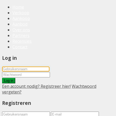
Home
Verkoop
Aankoop
Aanbod
Over ons
Partners
Recensies
Contact
Log in
Log in
Een account nodig? Registreer hier!
Wachtwoord
vergeten?
Registreren