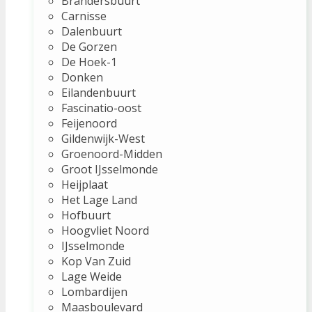
Brandersbuurt
Carnisse
Dalenbuurt
De Gorzen
De Hoek-1
Donken
Eilandenbuurt
Fascinatio-oost
Feijenoord
Gildenwijk-West
Groenoord-Midden
Groot IJsselmonde
Heijplaat
Het Lage Land
Hofbuurt
Hoogvliet Noord
IJsselmonde
Kop Van Zuid
Lage Weide
Lombardijen
Maasboulevard