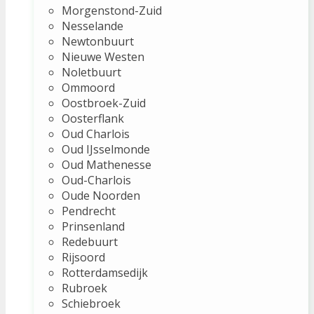
Morgenstond-Zuid
Nesselande
Newtonbuurt
Nieuwe Westen
Noletbuurt
Ommoord
Oostbroek-Zuid
Oosterflank
Oud Charlois
Oud IJsselmonde
Oud Mathenesse
Oud-Charlois
Oude Noorden
Pendrecht
Prinsenland
Redebuurt
Rijsoord
Rotterdamsedijk
Rubroek
Schiebroek