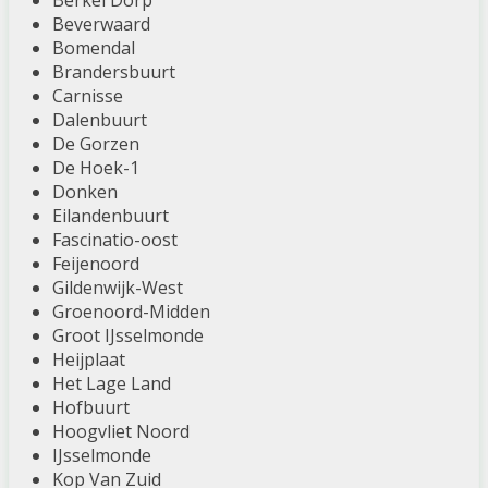
Berkel Dorp
Beverwaard
Bomendal
Brandersbuurt
Carnisse
Dalenbuurt
De Gorzen
De Hoek-1
Donken
Eilandenbuurt
Fascinatio-oost
Feijenoord
Gildenwijk-West
Groenoord-Midden
Groot IJsselmonde
Heijplaat
Het Lage Land
Hofbuurt
Hoogvliet Noord
IJsselmonde
Kop Van Zuid