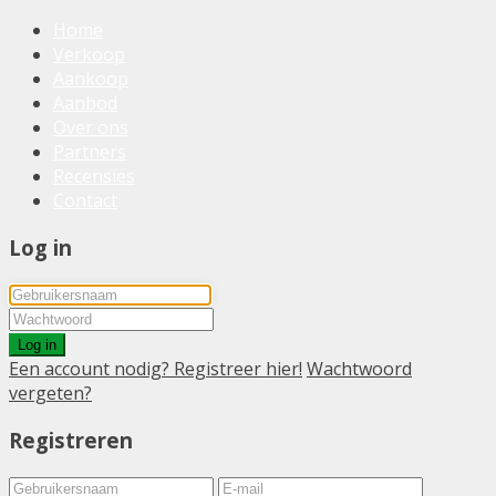
Home
Verkoop
Aankoop
Aanbod
Over ons
Partners
Recensies
Contact
Log in
Log in
Een account nodig? Registreer hier!
Wachtwoord
vergeten?
Registreren