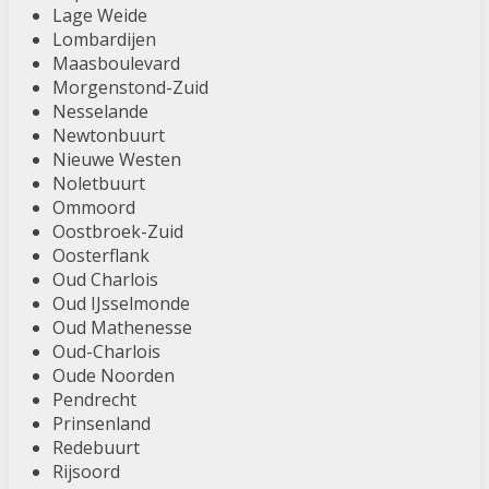
Lage Weide
Lombardijen
Maasboulevard
Morgenstond-Zuid
Nesselande
Newtonbuurt
Nieuwe Westen
Noletbuurt
Ommoord
Oostbroek-Zuid
Oosterflank
Oud Charlois
Oud IJsselmonde
Oud Mathenesse
Oud-Charlois
Oude Noorden
Pendrecht
Prinsenland
Redebuurt
Rijsoord