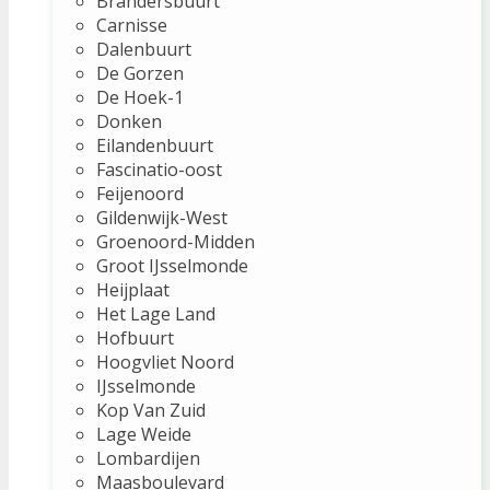
Brandersbuurt
Carnisse
Dalenbuurt
De Gorzen
De Hoek-1
Donken
Eilandenbuurt
Fascinatio-oost
Feijenoord
Gildenwijk-West
Groenoord-Midden
Groot IJsselmonde
Heijplaat
Het Lage Land
Hofbuurt
Hoogvliet Noord
IJsselmonde
Kop Van Zuid
Lage Weide
Lombardijen
Maasboulevard