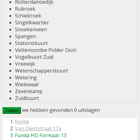
Rotterdamsedijk
Rubroek
Schiebroek
Singelkwartier
Snoekenveen
Spangen
Stationsbuurt
Vettenoordse Polder Oost
Vogelbuurt Zuid
Vreewijk
Wetenschappersbuurt
Wetering
Wielewaal
Zevenkamp
Zuidbuurt
we hebben gevonden
0
uitslagen
Zoeken
Home
Van Dieststraat 17a
Funda HD Formaat-13