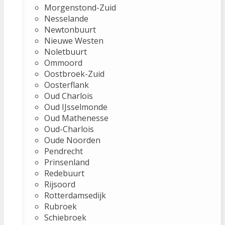
Morgenstond-Zuid
Nesselande
Newtonbuurt
Nieuwe Westen
Noletbuurt
Ommoord
Oostbroek-Zuid
Oosterflank
Oud Charlois
Oud IJsselmonde
Oud Mathenesse
Oud-Charlois
Oude Noorden
Pendrecht
Prinsenland
Redebuurt
Rijsoord
Rotterdamsedijk
Rubroek
Schiebroek