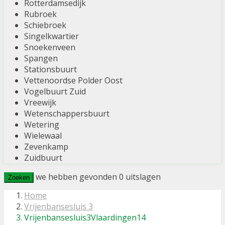
Rotterdamsedijk
Rubroek
Schiebroek
Singelkwartier
Snoekenveen
Spangen
Stationsbuurt
Vettenoordse Polder Oost
Vogelbuurt Zuid
Vreewijk
Wetenschappersbuurt
Wetering
Wielewaal
Zevenkamp
Zuidbuurt
we hebben gevonden
0
uitslagen
Zoeken
Home
Vrijenbansesluis 3
Vrijenbansesluis3Vlaardingen14