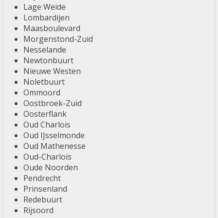
Lage Weide
Lombardijen
Maasboulevard
Morgenstond-Zuid
Nesselande
Newtonbuurt
Nieuwe Westen
Noletbuurt
Ommoord
Oostbroek-Zuid
Oosterflank
Oud Charlois
Oud IJsselmonde
Oud Mathenesse
Oud-Charlois
Oude Noorden
Pendrecht
Prinsenland
Redebuurt
Rijsoord