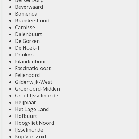
Berkel Dorp
Beverwaard
Bomendal
Brandersbuurt
Carnisse
Dalenbuurt
De Gorzen
De Hoek-1
Donken
Eilandenbuurt
Fascinatio-oost
Feijenoord
Gildenwijk-West
Groenoord-Midden
Groot IJsselmonde
Heijplaat
Het Lage Land
Hofbuurt
Hoogvliet Noord
IJsselmonde
Kop Van Zuid