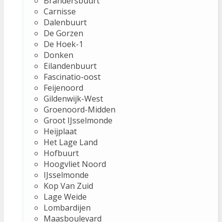
Brandersbuurt
Carnisse
Dalenbuurt
De Gorzen
De Hoek-1
Donken
Eilandenbuurt
Fascinatio-oost
Feijenoord
Gildenwijk-West
Groenoord-Midden
Groot IJsselmonde
Heijplaat
Het Lage Land
Hofbuurt
Hoogvliet Noord
IJsselmonde
Kop Van Zuid
Lage Weide
Lombardijen
Maasboulevard