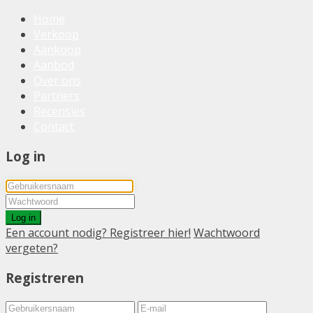
Home
Verkoop
Aankoop
Aanbod
Over ons
Partners
Recensies
Contact
Log in
Log in
Een account nodig? Registreer hier!
Wachtwoord
vergeten?
Registreren