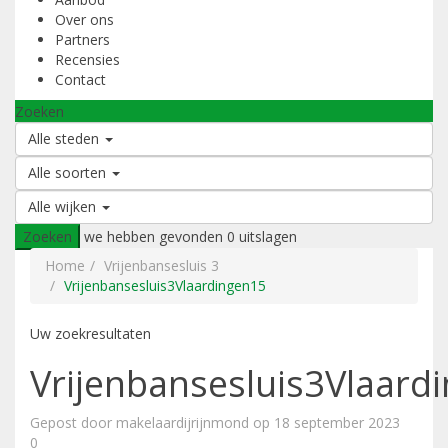
Over ons
Partners
Recensies
Contact
Zoeken
Alle steden
Alle soorten
Alle wijken
Zoeken
we hebben gevonden
0
uitslagen
Home
Vrijenbansesluis 3
Vrijenbansesluis3Vlaardingen15
Uw zoekresultaten
Vrijenbansesluis3Vlaard
Gepost door makelaardijrijnmond op 18 september 2023
0