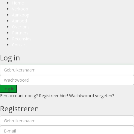
Home
Verkoop
Aankoop
Aanbod
Over ons
Partners
Recensies
Contact
Log in
Log in
Een account nodig? Registreer hier!
Wachtwoord vergeten?
Registreren