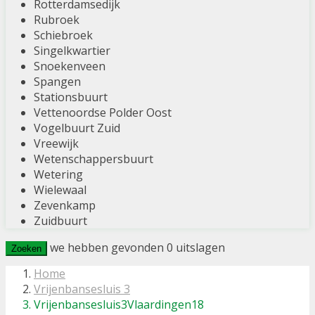
Rotterdamsedijk
Rubroek
Schiebroek
Singelkwartier
Snoekenveen
Spangen
Stationsbuurt
Vettenoordse Polder Oost
Vogelbuurt Zuid
Vreewijk
Wetenschappersbuurt
Wetering
Wielewaal
Zevenkamp
Zuidbuurt
we hebben gevonden
0
uitslagen
Zoeken
Home
Vrijenbansesluis 3
Vrijenbansesluis3Vlaardingen18