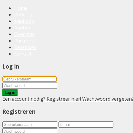
Home
Verkoop
Aankoop
Aanbod
Over ons
Partners
Recensies
Contact
Log in
Log in
Een account nodig? Registreer hier!
Wachtwoord vergeten
Registreren