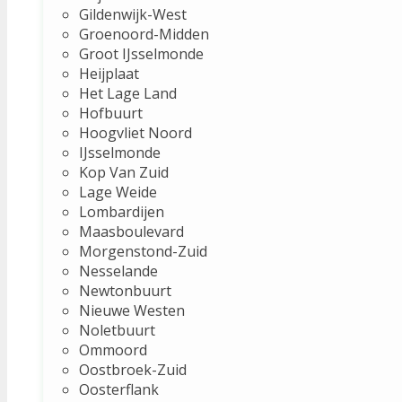
Gildenwijk-West
Groenoord-Midden
Groot IJsselmonde
Heijplaat
Het Lage Land
Hofbuurt
Hoogvliet Noord
IJsselmonde
Kop Van Zuid
Lage Weide
Lombardijen
Maasboulevard
Morgenstond-Zuid
Nesselande
Newtonbuurt
Nieuwe Westen
Noletbuurt
Ommoord
Oostbroek-Zuid
Oosterflank