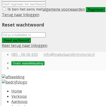
Ik ben het eens met
algemene voorwaarden
Registreren
Terug naar Inloggen
Reset wachtwoord
Reset wachtwoord
Keer terug naar Inloggen
085 - 06 06 650
info@makelaardijrijnmond.nl
Gratis waardebepaling
Home
Verkoop
Aankoop