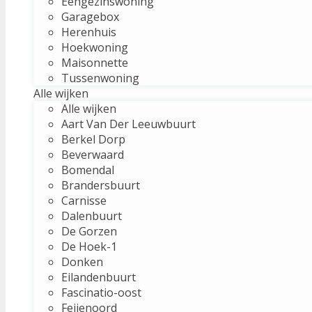
Eengezinswoning
Garagebox
Herenhuis
Hoekwoning
Maisonnette
Tussenwoning
Alle wijken
Alle wijken
Aart Van Der Leeuwbuurt
Berkel Dorp
Beverwaard
Bomendal
Brandersbuurt
Carnisse
Dalenbuurt
De Gorzen
De Hoek-1
Donken
Eilandenbuurt
Fascinatio-oost
Feijenoord