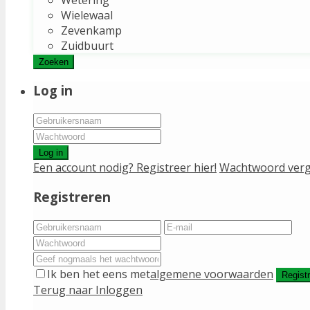
Wielewaal
Zevenkamp
Zuidbuurt
Zoeken
Log in
Log in
Een account nodig? Registreer hier!
Wachtwoord verg
Registreren
Ik ben het eens met
algemene voorwaarden
Regist
Terug naar Inloggen