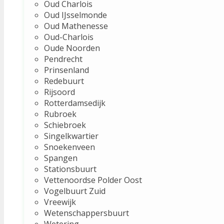
Oud Charlois
Oud IJsselmonde
Oud Mathenesse
Oud-Charlois
Oude Noorden
Pendrecht
Prinsenland
Redebuurt
Rijsoord
Rotterdamsedijk
Rubroek
Schiebroek
Singelkwartier
Snoekenveen
Spangen
Stationsbuurt
Vettenoordse Polder Oost
Vogelbuurt Zuid
Vreewijk
Wetenschappersbuurt
Wetering