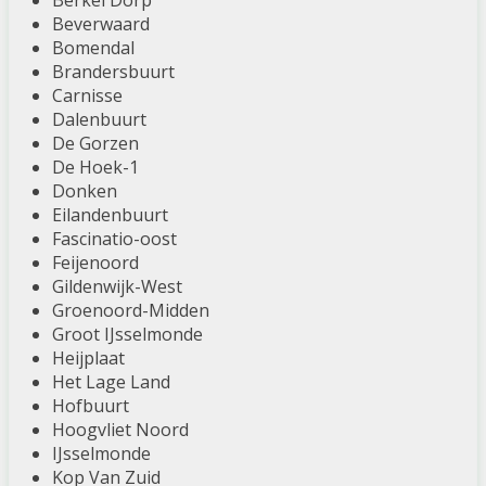
Berkel Dorp
Beverwaard
Bomendal
Brandersbuurt
Carnisse
Dalenbuurt
De Gorzen
De Hoek-1
Donken
Eilandenbuurt
Fascinatio-oost
Feijenoord
Gildenwijk-West
Groenoord-Midden
Groot IJsselmonde
Heijplaat
Het Lage Land
Hofbuurt
Hoogvliet Noord
IJsselmonde
Kop Van Zuid