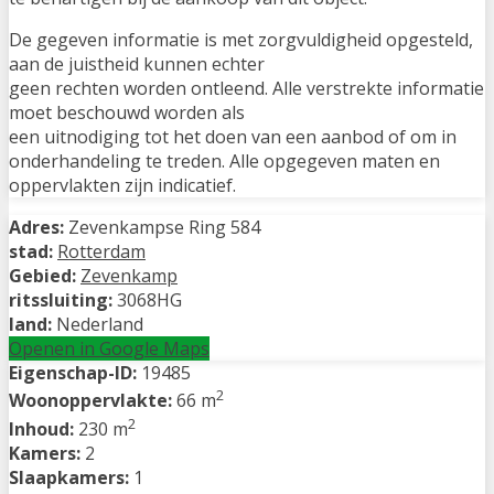
De gegeven informatie is met zorgvuldigheid opgesteld,
aan de juistheid kunnen echter
geen rechten worden ontleend. Alle verstrekte informatie
moet beschouwd worden als
een uitnodiging tot het doen van een aanbod of om in
onderhandeling te treden. Alle opgegeven maten en
oppervlakten zijn indicatief.
Adres:
Zevenkampse Ring 584
stad:
Rotterdam
Gebied:
Zevenkamp
ritssluiting:
3068HG
land:
Nederland
Openen in Google Maps
Eigenschap-ID:
19485
2
Woonoppervlakte:
66 m
2
Inhoud:
230 m
Kamers:
2
Slaapkamers:
1