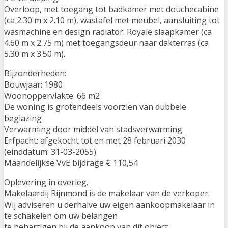
Overloop, met toegang tot badkamer met douchecabine
(ca 2.30 m x 2.10 m), wastafel met meubel, aansluiting tot
wasmachine en design radiator. Royale slaapkamer (ca
4.60 m x 2.75 m) met toegangsdeur naar dakterras (ca
5.30 m x 3.50 m).
Bijzonderheden:
Bouwjaar: 1980
Woonoppervlakte: 66 m2
De woning is grotendeels voorzien van dubbele
beglazing
Verwarming door middel van stadsverwarming
Erfpacht: afgekocht tot en met 28 februari 2030
(einddatum: 31-03-2055)
Maandelijkse VvE bijdrage € 110,54
Oplevering in overleg.
Makelaardij Rijnmond is de makelaar van de verkoper.
Wij adviseren u derhalve uw eigen aankoopmakelaar in
te schakelen om uw belangen
te behartigen bij de aankoop van dit object.