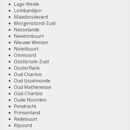
Lage Weide
Lombardijen
Maasboulevard
Morgenstond-Zuid
Nesselande
Newtonbuurt
Nieuwe Westen
Noletbuurt
Ommoord
Oostbroek-Zuid
Oosterflank
Oud Charlois
Oud IJsselmonde
Oud Mathenesse
Oud-Charlois
Oude Noorden
Pendrecht
Prinsenland
Redebuurt
Rijsoord