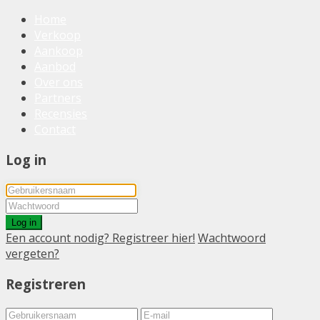
Home
Verkoop
Aankoop
Aanbod
Over ons
Partners
Recensies
Contact
Log in
Log in
Een account nodig? Registreer hier!
Wachtwoord
vergeten?
Registreren