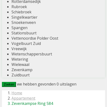
Rotterdamsedijk
Rubroek
Schiebroek
Singelkwartier
Snoekenveen
Spangen
Stationsbuurt
Vettenoordse Polder Oost
Vogelbuurt Zuid
Vreewijk
Wetenschappersbuurt
Wetering
Wielewaal
Zevenkamp
Zuidbuurt
we hebben gevonden
0
uitslagen
Zoeken
Home
Appartement
Zevenkampse Ring 584