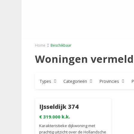
K
r
i
m
p
e
n
Home
Beschikbaar
a
a
Woningen vermeld
n
d
e
n
I
J
Types
Categorieën
Provincies
P
s
s
e
62
l
IJsseldijk 374
Beschikbaar
k.k.
€ 319.000
Karakteristieke dijkwoning met
prachtig uitzicht over de Hollandsche