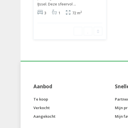
IJssel. Deze sfeervol
...
2
3
1
72 m
Aanbod
Snell
Te koop
Partne
Verkocht
Mijn pr
Aangekocht
Mijn fa