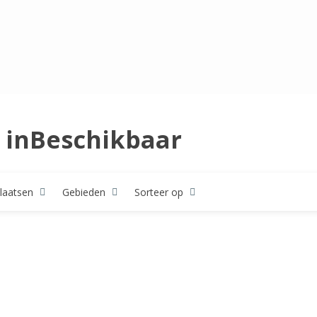
 inBeschikbaar
laatsen
Gebieden
Sorteer op