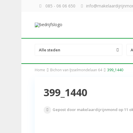
085 - 06 06 650
info@makelaardijrijnmon
Alle steden
A
Home
Bichon van IJsselmondelaan 64
399_1440
399_1440
Gepost door makelaardijrijnmond op 11 o