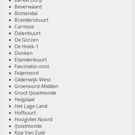
Berkel Dorp
Beverwaard
Bomendal
Brandersbuurt
Carnisse
Dalenbuurt
De Gorzen
De Hoek-1
Donken
Eilandenbuurt
Fascinatio-oost
Feijenoord
Gildenwijk-West
Groenoord-Midden
Groot IJsselmonde
Heijplaat
Het Lage Land
Hofbuurt
Hoogvliet Noord
IJsselmonde
Kop Van Zuid