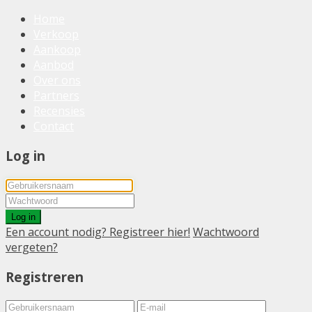
Home
Verkoop
Aankoop
Aanbod
Over ons
Partners
Recensies
Contact
Log in
Log in
Een account nodig? Registreer hier!
Wachtwoord
vergeten?
Registreren