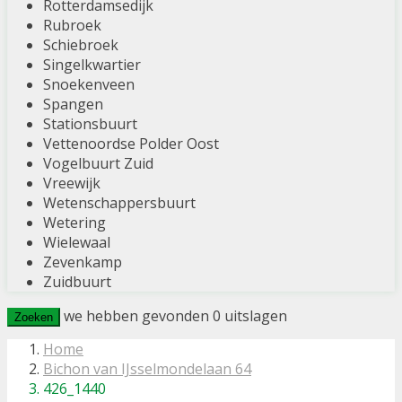
Rotterdamsedijk
Rubroek
Schiebroek
Singelkwartier
Snoekenveen
Spangen
Stationsbuurt
Vettenoordse Polder Oost
Vogelbuurt Zuid
Vreewijk
Wetenschappersbuurt
Wetering
Wielewaal
Zevenkamp
Zuidbuurt
we hebben gevonden
0
uitslagen
Zoeken
Home
Bichon van IJsselmondelaan 64
426_1440