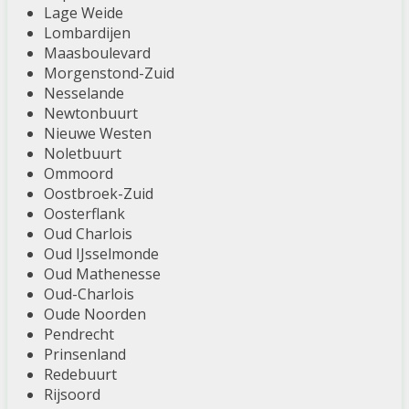
Lage Weide
Lombardijen
Maasboulevard
Morgenstond-Zuid
Nesselande
Newtonbuurt
Nieuwe Westen
Noletbuurt
Ommoord
Oostbroek-Zuid
Oosterflank
Oud Charlois
Oud IJsselmonde
Oud Mathenesse
Oud-Charlois
Oude Noorden
Pendrecht
Prinsenland
Redebuurt
Rijsoord