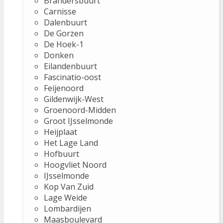
Brandersbuurt
Carnisse
Dalenbuurt
De Gorzen
De Hoek-1
Donken
Eilandenbuurt
Fascinatio-oost
Feijenoord
Gildenwijk-West
Groenoord-Midden
Groot IJsselmonde
Heijplaat
Het Lage Land
Hofbuurt
Hoogvliet Noord
IJsselmonde
Kop Van Zuid
Lage Weide
Lombardijen
Maasboulevard