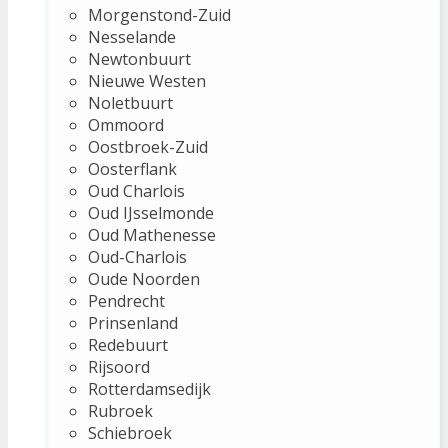
Morgenstond-Zuid
Nesselande
Newtonbuurt
Nieuwe Westen
Noletbuurt
Ommoord
Oostbroek-Zuid
Oosterflank
Oud Charlois
Oud IJsselmonde
Oud Mathenesse
Oud-Charlois
Oude Noorden
Pendrecht
Prinsenland
Redebuurt
Rijsoord
Rotterdamsedijk
Rubroek
Schiebroek