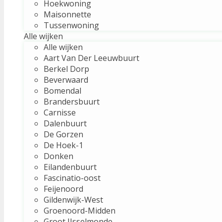
Hoekwoning
Maisonnette
Tussenwoning
Alle wijken
Alle wijken
Aart Van Der Leeuwbuurt
Berkel Dorp
Beverwaard
Bomendal
Brandersbuurt
Carnisse
Dalenbuurt
De Gorzen
De Hoek-1
Donken
Eilandenbuurt
Fascinatio-oost
Feijenoord
Gildenwijk-West
Groenoord-Midden
Groot IJsselmonde