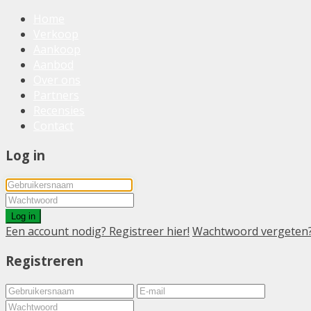
Home
Verkoop
Aankoop
Aanbod
Over ons
Partners
Recensies
Contact
Log in
Log in
Een account nodig? Registreer hier!
Wachtwoord vergeten
Registreren