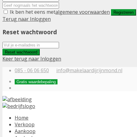
Ik ben het eens met
algemene voorwaarden
Registreren
Terug naar Inloggen
Reset wachtwoord
Reset wachtwoord
Keer terug naar Inloggen
085 - 06 06 650
info@makelaardijrijnmond.nl
Gratis waardebepaling
Home
Verkoop
Aankoop