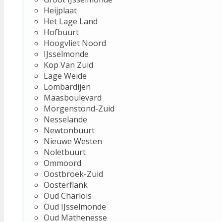
Heijplaat
Het Lage Land
Hofbuurt
Hoogvliet Noord
IJsselmonde
Kop Van Zuid
Lage Weide
Lombardijen
Maasboulevard
Morgenstond-Zuid
Nesselande
Newtonbuurt
Nieuwe Westen
Noletbuurt
Ommoord
Oostbroek-Zuid
Oosterflank
Oud Charlois
Oud IJsselmonde
Oud Mathenesse