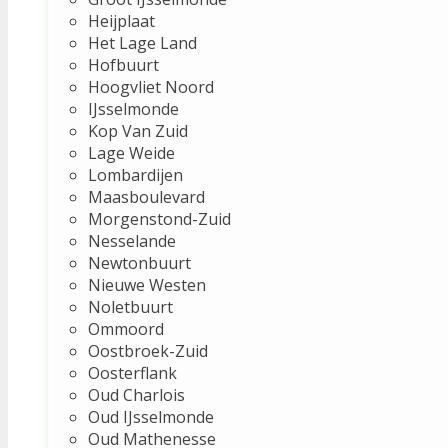
Heijplaat
Het Lage Land
Hofbuurt
Hoogvliet Noord
IJsselmonde
Kop Van Zuid
Lage Weide
Lombardijen
Maasboulevard
Morgenstond-Zuid
Nesselande
Newtonbuurt
Nieuwe Westen
Noletbuurt
Ommoord
Oostbroek-Zuid
Oosterflank
Oud Charlois
Oud IJsselmonde
Oud Mathenesse