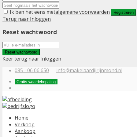
Ik ben het eens met
algemene voorwaarden
Registreren
Terug naar Inloggen
Reset wachtwoord
Reset wachtwoord
Keer terug naar Inloggen
085 - 06 06 650
info@makelaardijrijnmond.nl
Gratis waardebepaling
Home
Verkoop
Aankoop