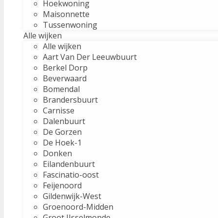
Hoekwoning
Maisonnette
Tussenwoning
Alle wijken
Alle wijken
Aart Van Der Leeuwbuurt
Berkel Dorp
Beverwaard
Bomendal
Brandersbuurt
Carnisse
Dalenbuurt
De Gorzen
De Hoek-1
Donken
Eilandenbuurt
Fascinatio-oost
Feijenoord
Gildenwijk-West
Groenoord-Midden
Groot IJsselmonde