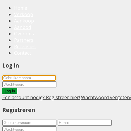
Home
Verkoop
Aankoop
Aanbod
Over ons
Partners
Recensies
Contact
Log in
Log in
Een account nodig? Registreer hier!
Wachtwoord vergeten
Registreren