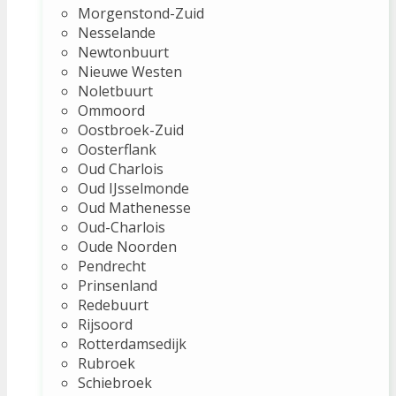
Morgenstond-Zuid
Nesselande
Newtonbuurt
Nieuwe Westen
Noletbuurt
Ommoord
Oostbroek-Zuid
Oosterflank
Oud Charlois
Oud IJsselmonde
Oud Mathenesse
Oud-Charlois
Oude Noorden
Pendrecht
Prinsenland
Redebuurt
Rijsoord
Rotterdamsedijk
Rubroek
Schiebroek