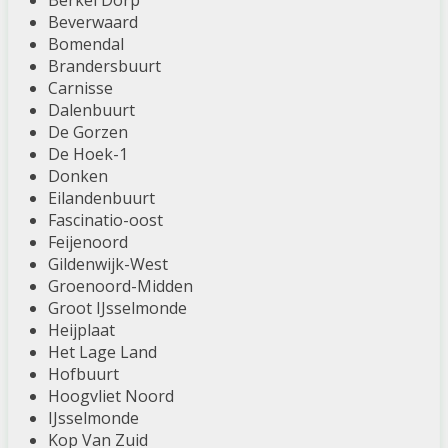
Berkel Dorp
Beverwaard
Bomendal
Brandersbuurt
Carnisse
Dalenbuurt
De Gorzen
De Hoek-1
Donken
Eilandenbuurt
Fascinatio-oost
Feijenoord
Gildenwijk-West
Groenoord-Midden
Groot IJsselmonde
Heijplaat
Het Lage Land
Hofbuurt
Hoogvliet Noord
IJsselmonde
Kop Van Zuid