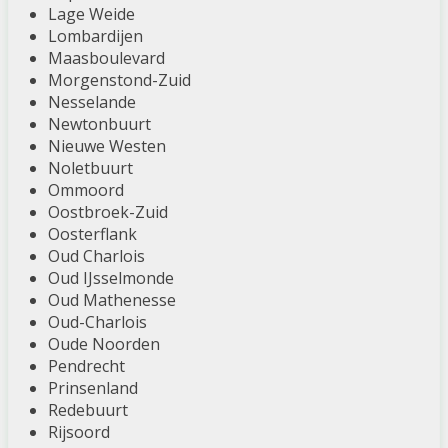
Lage Weide
Lombardijen
Maasboulevard
Morgenstond-Zuid
Nesselande
Newtonbuurt
Nieuwe Westen
Noletbuurt
Ommoord
Oostbroek-Zuid
Oosterflank
Oud Charlois
Oud IJsselmonde
Oud Mathenesse
Oud-Charlois
Oude Noorden
Pendrecht
Prinsenland
Redebuurt
Rijsoord