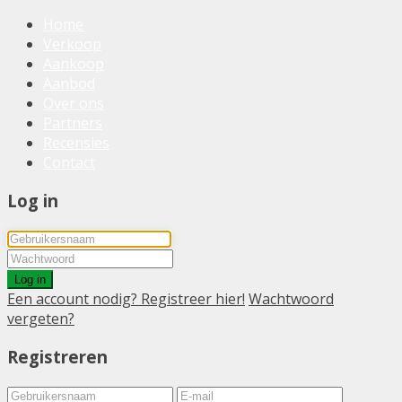
Home
Verkoop
Aankoop
Aanbod
Over ons
Partners
Recensies
Contact
Log in
Log in
Een account nodig? Registreer hier!
Wachtwoord
vergeten?
Registreren