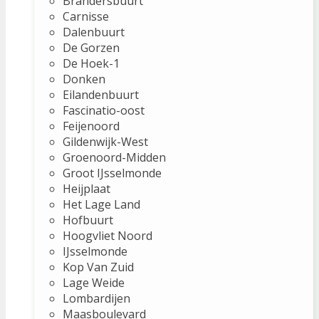
Brandersbuurt
Carnisse
Dalenbuurt
De Gorzen
De Hoek-1
Donken
Eilandenbuurt
Fascinatio-oost
Feijenoord
Gildenwijk-West
Groenoord-Midden
Groot IJsselmonde
Heijplaat
Het Lage Land
Hofbuurt
Hoogvliet Noord
IJsselmonde
Kop Van Zuid
Lage Weide
Lombardijen
Maasboulevard