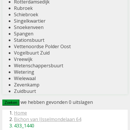
Rotterdamsedijk
Rubroek
Schiebroek
Singelkwartier
Snoekenveen
Spangen
Stationsbuurt
Vettenoordse Polder Oost
Vogelbuurt Zuid
Vreewijk
Wetenschappersbuurt
Wetering
Wielewaal
Zevenkamp
Zuidbuurt
we hebben gevonden
0
uitslagen
Zoeken
Home
Bichon van IJsselmondelaan 64
433_1440