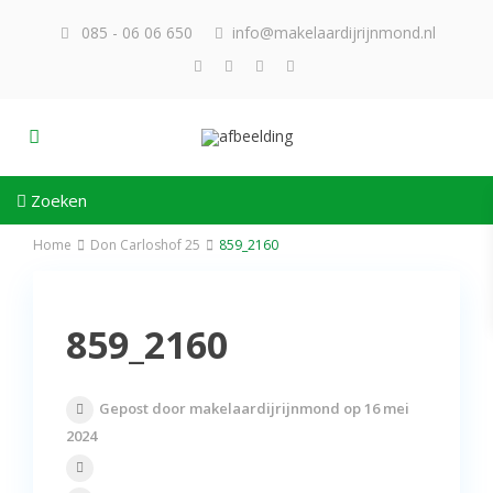
085 - 06 06 650
info@makelaardijrijnmond.nl
Zoeken
Home
Don Carloshof 25
859_2160
859_2160
Gepost door makelaardijrijnmond op 16 mei
2024