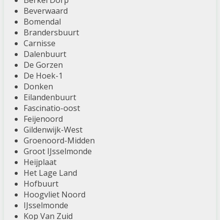
Berkel Dorp
Beverwaard
Bomendal
Brandersbuurt
Carnisse
Dalenbuurt
De Gorzen
De Hoek-1
Donken
Eilandenbuurt
Fascinatio-oost
Feijenoord
Gildenwijk-West
Groenoord-Midden
Groot IJsselmonde
Heijplaat
Het Lage Land
Hofbuurt
Hoogvliet Noord
IJsselmonde
Kop Van Zuid