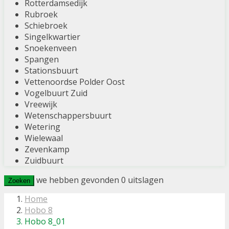
Rotterdamsedijk
Rubroek
Schiebroek
Singelkwartier
Snoekenveen
Spangen
Stationsbuurt
Vettenoordse Polder Oost
Vogelbuurt Zuid
Vreewijk
Wetenschappersbuurt
Wetering
Wielewaal
Zevenkamp
Zuidbuurt
we hebben gevonden
0
uitslagen
Zoeken
Home
Hobo 8
Hobo 8_01