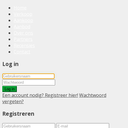
Home
Verkoop
Aankoop
Aanbod
Over ons
Partners
Recensies
Contact
Log in
Log in
Een account nodig? Registreer hier!
Wachtwoord
vergeten?
Registreren