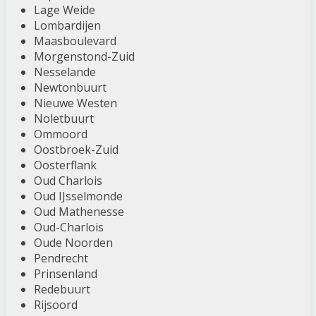
Lage Weide
Lombardijen
Maasboulevard
Morgenstond-Zuid
Nesselande
Newtonbuurt
Nieuwe Westen
Noletbuurt
Ommoord
Oostbroek-Zuid
Oosterflank
Oud Charlois
Oud IJsselmonde
Oud Mathenesse
Oud-Charlois
Oude Noorden
Pendrecht
Prinsenland
Redebuurt
Rijsoord