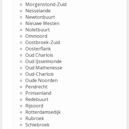
Morgenstond-Zuid
Nesselande
Newtonbuurt
Nieuwe Westen
Noletbuurt
Ommoord
Oostbroek-Zuid
Oosterflank
Oud Charlois
Oud IJsselmonde
Oud Mathenesse
Oud-Charlois
Oude Noorden
Pendrecht
Prinsenland
Redebuurt
Rijsoord
Rotterdamsedijk
Rubroek
Schiebroek