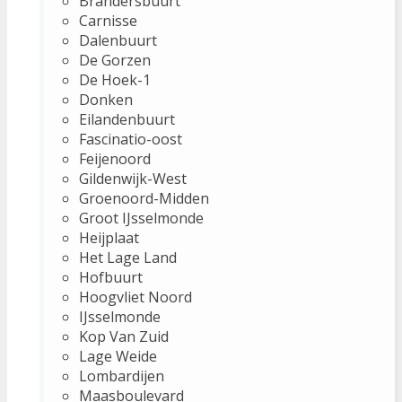
Brandersbuurt
Carnisse
Dalenbuurt
De Gorzen
De Hoek-1
Donken
Eilandenbuurt
Fascinatio-oost
Feijenoord
Gildenwijk-West
Groenoord-Midden
Groot IJsselmonde
Heijplaat
Het Lage Land
Hofbuurt
Hoogvliet Noord
IJsselmonde
Kop Van Zuid
Lage Weide
Lombardijen
Maasboulevard