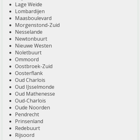
Lage Weide
Lombardijen
Maasboulevard
Morgenstond-Zuid
Nesselande
Newtonbuurt
Nieuwe Westen
Noletbuurt
Ommoord
Oostbroek-Zuid
Oosterflank
Oud Charlois
Oud IJsselmonde
Oud Mathenesse
Oud-Charlois
Oude Noorden
Pendrecht
Prinsenland
Redebuurt
Rijsoord