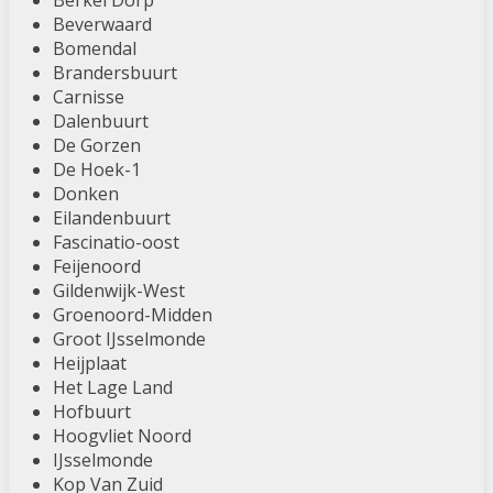
Berkel Dorp
Beverwaard
Bomendal
Brandersbuurt
Carnisse
Dalenbuurt
De Gorzen
De Hoek-1
Donken
Eilandenbuurt
Fascinatio-oost
Feijenoord
Gildenwijk-West
Groenoord-Midden
Groot IJsselmonde
Heijplaat
Het Lage Land
Hofbuurt
Hoogvliet Noord
IJsselmonde
Kop Van Zuid