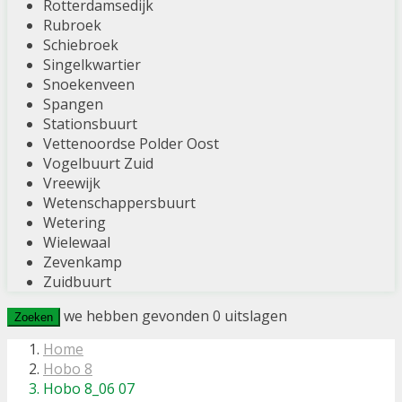
Rotterdamsedijk
Rubroek
Schiebroek
Singelkwartier
Snoekenveen
Spangen
Stationsbuurt
Vettenoordse Polder Oost
Vogelbuurt Zuid
Vreewijk
Wetenschappersbuurt
Wetering
Wielewaal
Zevenkamp
Zuidbuurt
we hebben gevonden
0
uitslagen
Zoeken
Home
Hobo 8
Hobo 8_06 07