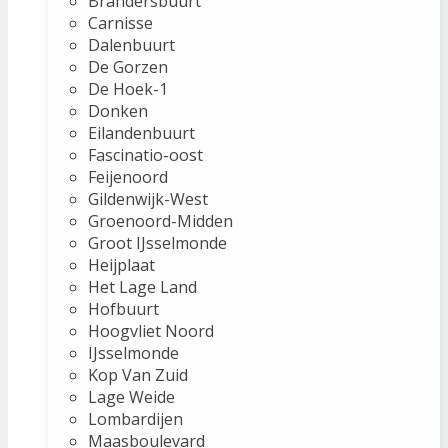
Brandersbuurt
Carnisse
Dalenbuurt
De Gorzen
De Hoek-1
Donken
Eilandenbuurt
Fascinatio-oost
Feijenoord
Gildenwijk-West
Groenoord-Midden
Groot IJsselmonde
Heijplaat
Het Lage Land
Hofbuurt
Hoogvliet Noord
IJsselmonde
Kop Van Zuid
Lage Weide
Lombardijen
Maasboulevard