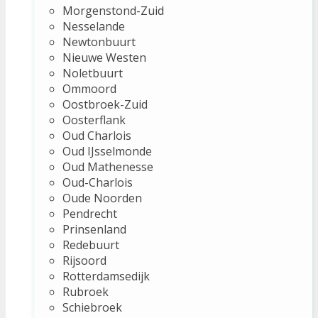
Morgenstond-Zuid
Nesselande
Newtonbuurt
Nieuwe Westen
Noletbuurt
Ommoord
Oostbroek-Zuid
Oosterflank
Oud Charlois
Oud IJsselmonde
Oud Mathenesse
Oud-Charlois
Oude Noorden
Pendrecht
Prinsenland
Redebuurt
Rijsoord
Rotterdamsedijk
Rubroek
Schiebroek