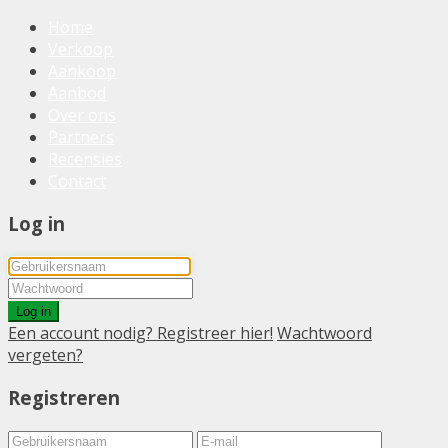
Home
Verkoop
Aankoop
Aanbod
Over ons
Partners
Recensies
Contact
Log in
Log in
Een account nodig? Registreer hier!
Wachtwoord
vergeten?
Registreren