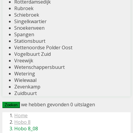
Rotterdamsedijk
Rubroek
Schiebroek
Singelkwartier
Snoekenveen
Spangen
Stationsbuurt
Vettenoordse Polder Oost
Vogelbuurt Zuid
Vreewijk
Wetenschappersbuurt
Wetering
Wielewaal
Zevenkamp
Zuidbuurt
we hebben gevonden
0
uitslagen
Zoeken
Home
Hobo 8
Hobo 8_08