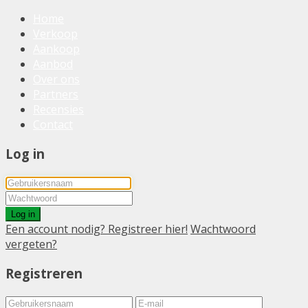
Home
Verkoop
Aankoop
Aanbod
Over ons
Partners
Recensies
Contact
Log in
Log in
Een account nodig? Registreer hier!
Wachtwoord
vergeten?
Registreren