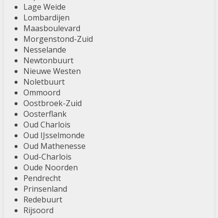
Lage Weide
Lombardijen
Maasboulevard
Morgenstond-Zuid
Nesselande
Newtonbuurt
Nieuwe Westen
Noletbuurt
Ommoord
Oostbroek-Zuid
Oosterflank
Oud Charlois
Oud IJsselmonde
Oud Mathenesse
Oud-Charlois
Oude Noorden
Pendrecht
Prinsenland
Redebuurt
Rijsoord