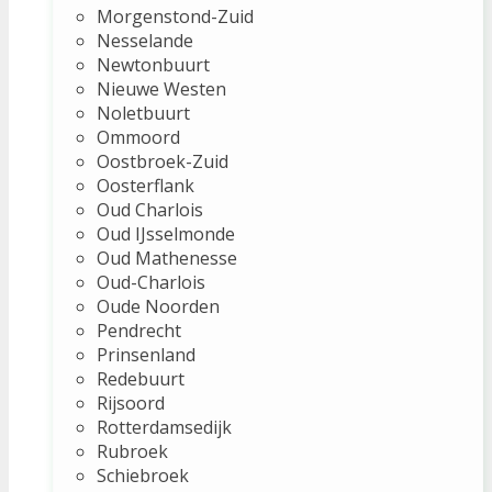
Morgenstond-Zuid
Nesselande
Newtonbuurt
Nieuwe Westen
Noletbuurt
Ommoord
Oostbroek-Zuid
Oosterflank
Oud Charlois
Oud IJsselmonde
Oud Mathenesse
Oud-Charlois
Oude Noorden
Pendrecht
Prinsenland
Redebuurt
Rijsoord
Rotterdamsedijk
Rubroek
Schiebroek