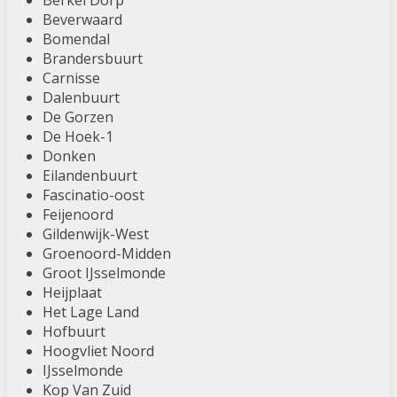
Berkel Dorp
Beverwaard
Bomendal
Brandersbuurt
Carnisse
Dalenbuurt
De Gorzen
De Hoek-1
Donken
Eilandenbuurt
Fascinatio-oost
Feijenoord
Gildenwijk-West
Groenoord-Midden
Groot IJsselmonde
Heijplaat
Het Lage Land
Hofbuurt
Hoogvliet Noord
IJsselmonde
Kop Van Zuid