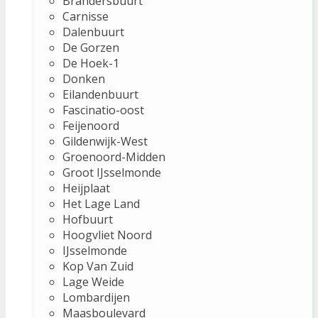
Brandersbuurt
Carnisse
Dalenbuurt
De Gorzen
De Hoek-1
Donken
Eilandenbuurt
Fascinatio-oost
Feijenoord
Gildenwijk-West
Groenoord-Midden
Groot IJsselmonde
Heijplaat
Het Lage Land
Hofbuurt
Hoogvliet Noord
IJsselmonde
Kop Van Zuid
Lage Weide
Lombardijen
Maasboulevard