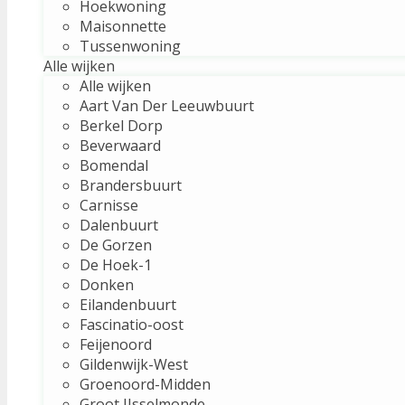
Hoekwoning
Maisonnette
Tussenwoning
Alle wijken
Alle wijken
Aart Van Der Leeuwbuurt
Berkel Dorp
Beverwaard
Bomendal
Brandersbuurt
Carnisse
Dalenbuurt
De Gorzen
De Hoek-1
Donken
Eilandenbuurt
Fascinatio-oost
Feijenoord
Gildenwijk-West
Groenoord-Midden
Groot IJsselmonde