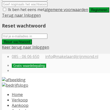
Ik ben het eens met
algemene voorwaarden
Registreren
Terug naar Inloggen
Reset wachtwoord
Reset wachtwoord
Keer terug naar Inloggen
085 - 06 06 650
info@makelaardijrijnmond.nl
Gratis waardebepaling
Home
Verkoop
Aankoop