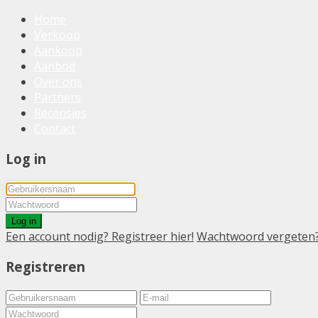
Home
Verkoop
Aankoop
Aanbod
Over ons
Partners
Recensies
Contact
Log in
Log in
Een account nodig? Registreer hier!
Wachtwoord vergeten
Registreren