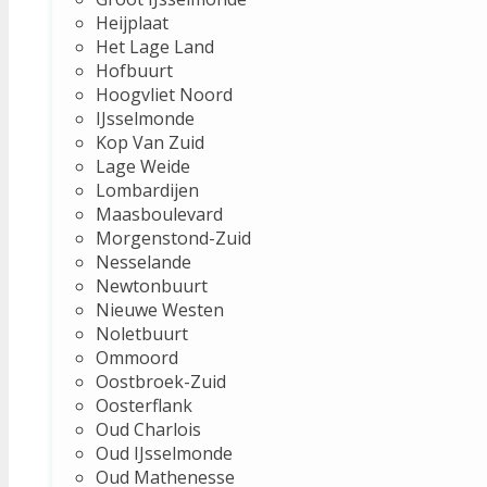
Heijplaat
Het Lage Land
Hofbuurt
Hoogvliet Noord
IJsselmonde
Kop Van Zuid
Lage Weide
Lombardijen
Maasboulevard
Morgenstond-Zuid
Nesselande
Newtonbuurt
Nieuwe Westen
Noletbuurt
Ommoord
Oostbroek-Zuid
Oosterflank
Oud Charlois
Oud IJsselmonde
Oud Mathenesse