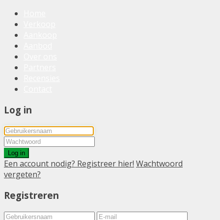
Home
Verkoop
Aankoop
Aanbod
Over ons
Partners
Recensies
Contact
Log in
Log in
Een account nodig? Registreer hier!
Wachtwoord
vergeten?
Registreren