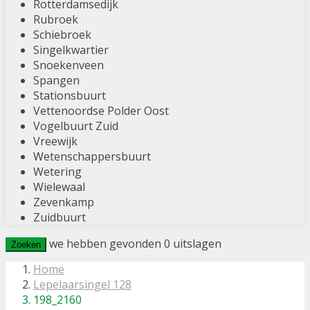
Rotterdamsedijk
Rubroek
Schiebroek
Singelkwartier
Snoekenveen
Spangen
Stationsbuurt
Vettenoordse Polder Oost
Vogelbuurt Zuid
Vreewijk
Wetenschappersbuurt
Wetering
Wielewaal
Zevenkamp
Zuidbuurt
we hebben gevonden
0
uitslagen
Zoeken
Home
Lepelaarsingel 128
198_2160