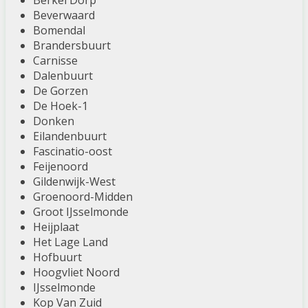
Berkel Dorp
Beverwaard
Bomendal
Brandersbuurt
Carnisse
Dalenbuurt
De Gorzen
De Hoek-1
Donken
Eilandenbuurt
Fascinatio-oost
Feijenoord
Gildenwijk-West
Groenoord-Midden
Groot IJsselmonde
Heijplaat
Het Lage Land
Hofbuurt
Hoogvliet Noord
IJsselmonde
Kop Van Zuid