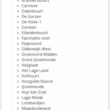
Brandersbuurt
Carnisse
Dalenbuurt
De Gorzen
De Hoek-1
Donken
Eilandenbuurt
Fascinatio-oost
Feijenoord
Gildenwijk-West
Groenoord-Midden
Groot IJsselmonde
Heijplaat
Het Lage Land
Hofbuurt
Hoogvliet Noord
IJsselmonde
Kop Van Zuid
Lage Weide
Lombardijen
Maasboulevard