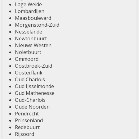
Lage Weide
Lombardijen
Maasboulevard
Morgenstond-Zuid
Nesselande
Newtonbuurt
Nieuwe Westen
Noletbuurt
Ommoord
Oostbroek-Zuid
Oosterflank
Oud Charlois
Oud IJsselmonde
Oud Mathenesse
Oud-Charlois
Oude Noorden
Pendrecht
Prinsenland
Redebuurt
Rijsoord