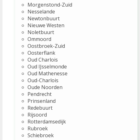
Morgenstond-Zuid
Nesselande
Newtonbuurt
Nieuwe Westen
Noletbuurt
Ommoord
Oostbroek-Zuid
Oosterflank
Oud Charlois
Oud IJsselmonde
Oud Mathenesse
Oud-Charlois
Oude Noorden
Pendrecht
Prinsenland
Redebuurt
Rijsoord
Rotterdamsedijk
Rubroek
Schiebroek