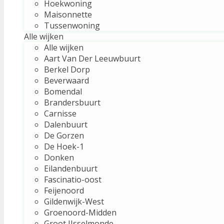
Hoekwoning
Maisonnette
Tussenwoning
Alle wijken
Alle wijken
Aart Van Der Leeuwbuurt
Berkel Dorp
Beverwaard
Bomendal
Brandersbuurt
Carnisse
Dalenbuurt
De Gorzen
De Hoek-1
Donken
Eilandenbuurt
Fascinatio-oost
Feijenoord
Gildenwijk-West
Groenoord-Midden
Groot IJsselmonde