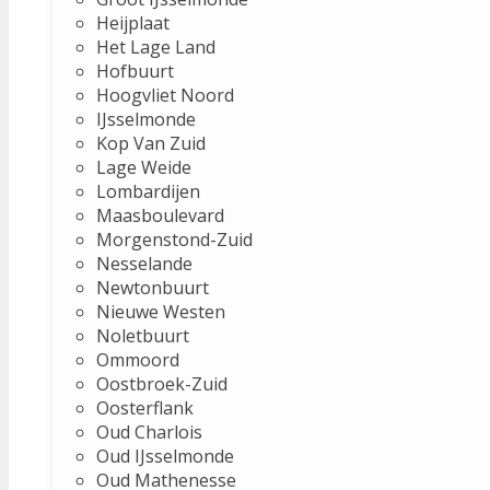
Heijplaat
Het Lage Land
Hofbuurt
Hoogvliet Noord
IJsselmonde
Kop Van Zuid
Lage Weide
Lombardijen
Maasboulevard
Morgenstond-Zuid
Nesselande
Newtonbuurt
Nieuwe Westen
Noletbuurt
Ommoord
Oostbroek-Zuid
Oosterflank
Oud Charlois
Oud IJsselmonde
Oud Mathenesse