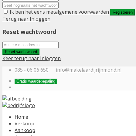
Ik ben het eens met
algemene voorwaarden
Registreren
Terug naar Inloggen
Reset wachtwoord
Reset wachtwoord
Keer terug naar Inloggen
085 - 06 06 650
info@makelaardijrijnmond.nl
Gratis waardebepaling
Home
Verkoop
Aankoop