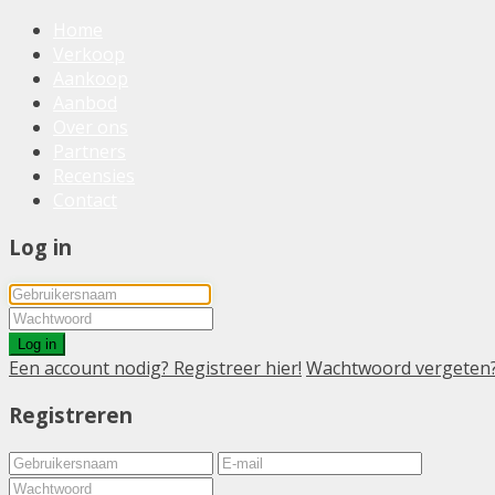
Home
Verkoop
Aankoop
Aanbod
Over ons
Partners
Recensies
Contact
Log in
Log in
Een account nodig? Registreer hier!
Wachtwoord vergeten
Registreren