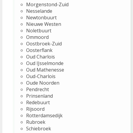
Morgenstond-Zuid
Nesselande
Newtonbuurt
Nieuwe Westen
Noletbuurt
Ommoord
Oostbroek-Zuid
Oosterflank
Oud Charlois
Oud IJsselmonde
Oud Mathenesse
Oud-Charlois
Oude Noorden
Pendrecht
Prinsenland
Redebuurt
Rijsoord
Rotterdamsedijk
Rubroek
Schiebroek