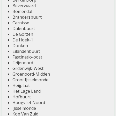
Berkel Dorp
Beverwaard
Bomendal
Brandersbuurt
Carnisse
Dalenbuurt
De Gorzen
De Hoek-1
Donken
Eilandenbuurt
Fascinatio-oost
Feijenoord
Gildenwijk-West
Groenoord-Midden
Groot IJsselmonde
Heijplaat
Het Lage Land
Hofbuurt
Hoogvliet Noord
IJsselmonde
Kop Van Zuid