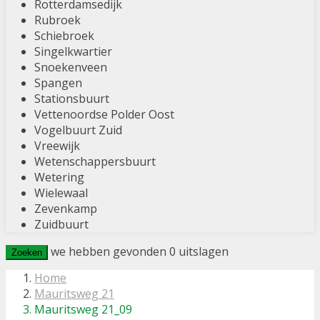
Rotterdamsedijk
Rubroek
Schiebroek
Singelkwartier
Snoekenveen
Spangen
Stationsbuurt
Vettenoordse Polder Oost
Vogelbuurt Zuid
Vreewijk
Wetenschappersbuurt
Wetering
Wielewaal
Zevenkamp
Zuidbuurt
we hebben gevonden
0
uitslagen
Zoeken
Home
Mauritsweg 21
Mauritsweg 21_09