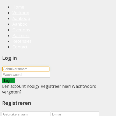
Home
Verkoop
Aankoop
Aanbod
Over ons
Partners
Recensies
Contact
Log in
Log in
Een account nodig? Registreer hier!
Wachtwoord
vergeten?
Registreren