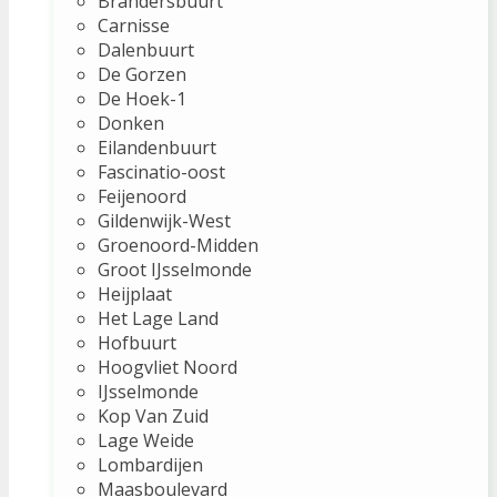
Brandersbuurt
Carnisse
Dalenbuurt
De Gorzen
De Hoek-1
Donken
Eilandenbuurt
Fascinatio-oost
Feijenoord
Gildenwijk-West
Groenoord-Midden
Groot IJsselmonde
Heijplaat
Het Lage Land
Hofbuurt
Hoogvliet Noord
IJsselmonde
Kop Van Zuid
Lage Weide
Lombardijen
Maasboulevard