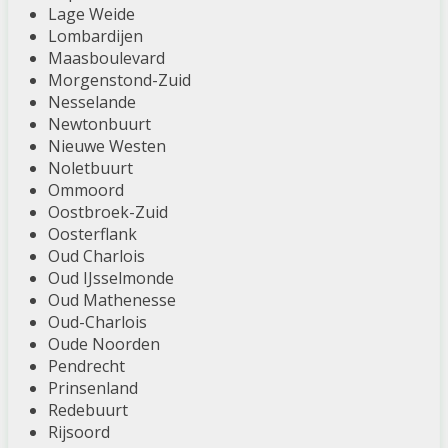
Lage Weide
Lombardijen
Maasboulevard
Morgenstond-Zuid
Nesselande
Newtonbuurt
Nieuwe Westen
Noletbuurt
Ommoord
Oostbroek-Zuid
Oosterflank
Oud Charlois
Oud IJsselmonde
Oud Mathenesse
Oud-Charlois
Oude Noorden
Pendrecht
Prinsenland
Redebuurt
Rijsoord