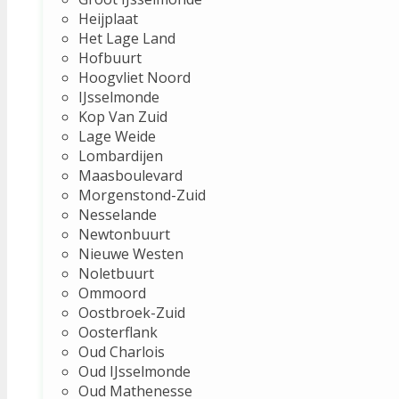
Heijplaat
Het Lage Land
Hofbuurt
Hoogvliet Noord
IJsselmonde
Kop Van Zuid
Lage Weide
Lombardijen
Maasboulevard
Morgenstond-Zuid
Nesselande
Newtonbuurt
Nieuwe Westen
Noletbuurt
Ommoord
Oostbroek-Zuid
Oosterflank
Oud Charlois
Oud IJsselmonde
Oud Mathenesse