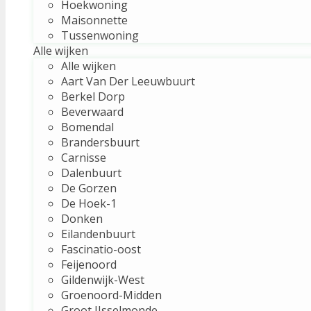
Hoekwoning
Maisonnette
Tussenwoning
Alle wijken
Alle wijken
Aart Van Der Leeuwbuurt
Berkel Dorp
Beverwaard
Bomendal
Brandersbuurt
Carnisse
Dalenbuurt
De Gorzen
De Hoek-1
Donken
Eilandenbuurt
Fascinatio-oost
Feijenoord
Gildenwijk-West
Groenoord-Midden
Groot IJsselmonde