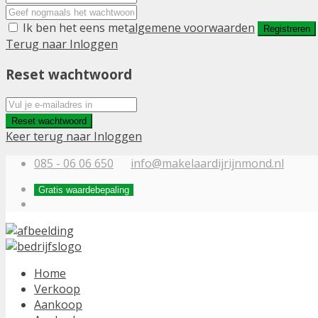
Ik ben het eens met
algemene voorwaarden
Registreren
Terug naar Inloggen
Reset wachtwoord
Reset wachtwoord
Keer terug naar Inloggen
085 - 06 06 650
info@makelaardijrijnmond.nl
Gratis waardebepaling
Home
Verkoop
Aankoop