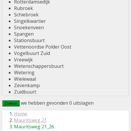
Rotterdamsedijk
Rubroek
Schiebroek
Singelkwartier
Snoekenveen
Spangen
Stationsbuurt
Vettenoordse Polder Oost
Vogelbuurt Zuid
Vreewijk
Wetenschappersbuurt
Wetering
Wielewaal
Zevenkamp
Zuidbuurt
we hebben gevonden
0
uitslagen
Zoeken
Home
Mauritsweg 21
Mauritsweg 21_26