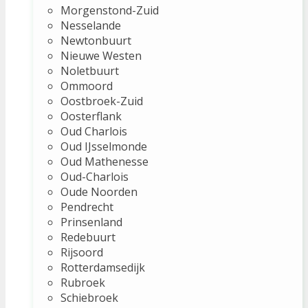
Morgenstond-Zuid
Nesselande
Newtonbuurt
Nieuwe Westen
Noletbuurt
Ommoord
Oostbroek-Zuid
Oosterflank
Oud Charlois
Oud IJsselmonde
Oud Mathenesse
Oud-Charlois
Oude Noorden
Pendrecht
Prinsenland
Redebuurt
Rijsoord
Rotterdamsedijk
Rubroek
Schiebroek