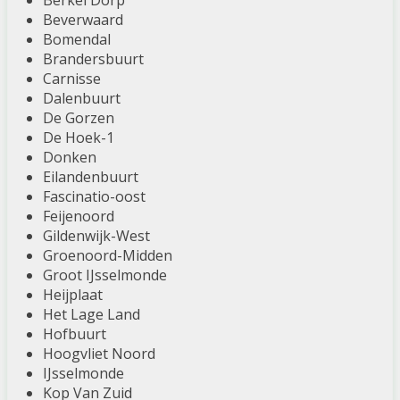
Berkel Dorp
Beverwaard
Bomendal
Brandersbuurt
Carnisse
Dalenbuurt
De Gorzen
De Hoek-1
Donken
Eilandenbuurt
Fascinatio-oost
Feijenoord
Gildenwijk-West
Groenoord-Midden
Groot IJsselmonde
Heijplaat
Het Lage Land
Hofbuurt
Hoogvliet Noord
IJsselmonde
Kop Van Zuid