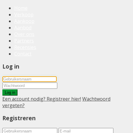
Home
Verkoop
Aankoop
Aanbod
Over ons
Partners
Recensies
Contact
Log in
Log in
Een account nodig? Registreer hier!
Wachtwoord
vergeten?
Registreren