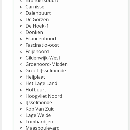
Brandersbuurt
Carnisse
Dalenbuurt
De Gorzen
De Hoek-1
Donken
Eilandenbuurt
Fascinatio-oost
Feijenoord
Gildenwijk-West
Groenoord-Midden
Groot IJsselmonde
Heijplaat
Het Lage Land
Hofbuurt
Hoogvliet Noord
IJsselmonde
Kop Van Zuid
Lage Weide
Lombardijen
Maasboulevard