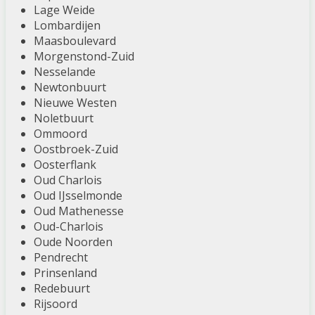
Lage Weide
Lombardijen
Maasboulevard
Morgenstond-Zuid
Nesselande
Newtonbuurt
Nieuwe Westen
Noletbuurt
Ommoord
Oostbroek-Zuid
Oosterflank
Oud Charlois
Oud IJsselmonde
Oud Mathenesse
Oud-Charlois
Oude Noorden
Pendrecht
Prinsenland
Redebuurt
Rijsoord