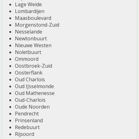
Lage Weide
Lombardijen
Maasboulevard
Morgenstond-Zuid
Nesselande
Newtonbuurt
Nieuwe Westen
Noletbuurt
Ommoord
Oostbroek-Zuid
Oosterflank
Oud Charlois
Oud IJsselmonde
Oud Mathenesse
Oud-Charlois
Oude Noorden
Pendrecht
Prinsenland
Redebuurt
Rijsoord