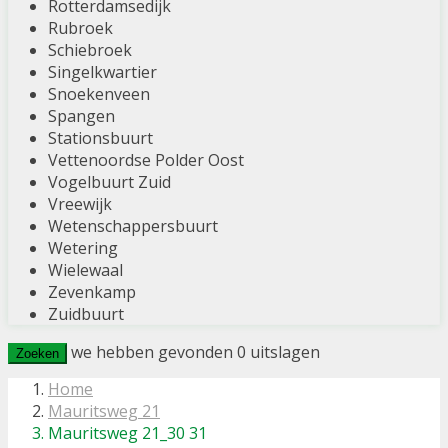
Rotterdamsedijk
Rubroek
Schiebroek
Singelkwartier
Snoekenveen
Spangen
Stationsbuurt
Vettenoordse Polder Oost
Vogelbuurt Zuid
Vreewijk
Wetenschappersbuurt
Wetering
Wielewaal
Zevenkamp
Zuidbuurt
we hebben gevonden
0
uitslagen
Zoeken
Home
Mauritsweg 21
Mauritsweg 21_30 31