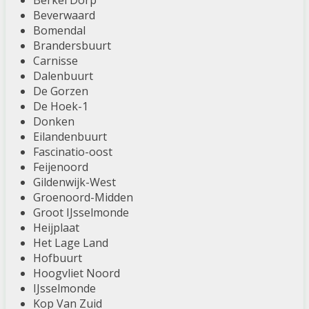
Berkel Dorp
Beverwaard
Bomendal
Brandersbuurt
Carnisse
Dalenbuurt
De Gorzen
De Hoek-1
Donken
Eilandenbuurt
Fascinatio-oost
Feijenoord
Gildenwijk-West
Groenoord-Midden
Groot IJsselmonde
Heijplaat
Het Lage Land
Hofbuurt
Hoogvliet Noord
IJsselmonde
Kop Van Zuid