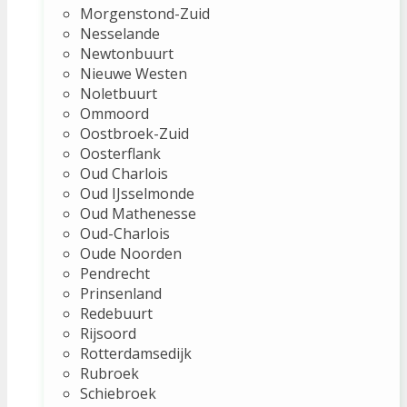
Morgenstond-Zuid
Nesselande
Newtonbuurt
Nieuwe Westen
Noletbuurt
Ommoord
Oostbroek-Zuid
Oosterflank
Oud Charlois
Oud IJsselmonde
Oud Mathenesse
Oud-Charlois
Oude Noorden
Pendrecht
Prinsenland
Redebuurt
Rijsoord
Rotterdamsedijk
Rubroek
Schiebroek