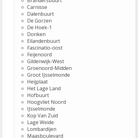
Brandersbuurt
Carnisse
Dalenbuurt
De Gorzen
De Hoek-1
Donken
Eilandenbuurt
Fascinatio-oost
Feijenoord
Gildenwijk-West
Groenoord-Midden
Groot IJsselmonde
Heijplaat
Het Lage Land
Hofbuurt
Hoogvliet Noord
IJsselmonde
Kop Van Zuid
Lage Weide
Lombardijen
Maasboulevard