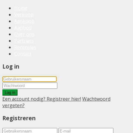
Home
Verkoop
Aankoop
Aanbod
Over ons
Partners
Recensies
Contact
Log in
Log in
Een account nodig? Registreer hier!
Wachtwoord
vergeten?
Registreren