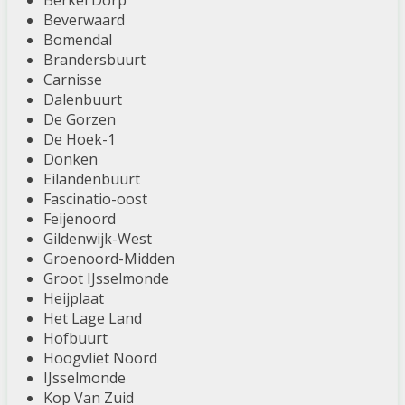
Berkel Dorp
Beverwaard
Bomendal
Brandersbuurt
Carnisse
Dalenbuurt
De Gorzen
De Hoek-1
Donken
Eilandenbuurt
Fascinatio-oost
Feijenoord
Gildenwijk-West
Groenoord-Midden
Groot IJsselmonde
Heijplaat
Het Lage Land
Hofbuurt
Hoogvliet Noord
IJsselmonde
Kop Van Zuid