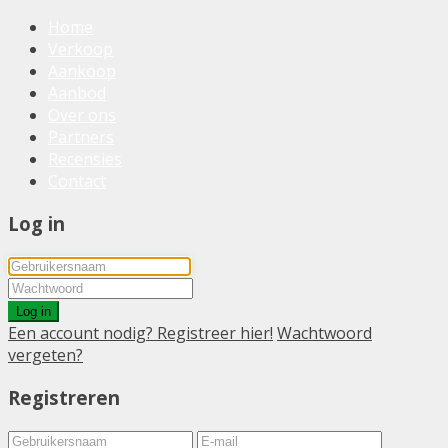
Home
Verkoop
Aankoop
Aanbod
Over ons
Partners
Recensies
Contact
Log in
Log in
Een account nodig? Registreer hier!
Wachtwoord
vergeten?
Registreren