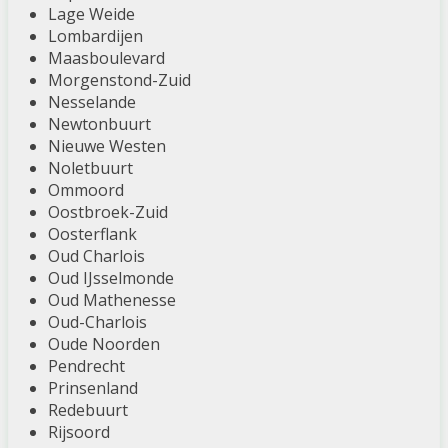
Lage Weide
Lombardijen
Maasboulevard
Morgenstond-Zuid
Nesselande
Newtonbuurt
Nieuwe Westen
Noletbuurt
Ommoord
Oostbroek-Zuid
Oosterflank
Oud Charlois
Oud IJsselmonde
Oud Mathenesse
Oud-Charlois
Oude Noorden
Pendrecht
Prinsenland
Redebuurt
Rijsoord