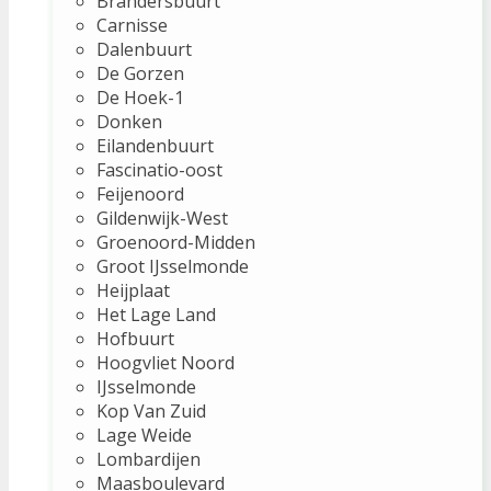
Brandersbuurt
Carnisse
Dalenbuurt
De Gorzen
De Hoek-1
Donken
Eilandenbuurt
Fascinatio-oost
Feijenoord
Gildenwijk-West
Groenoord-Midden
Groot IJsselmonde
Heijplaat
Het Lage Land
Hofbuurt
Hoogvliet Noord
IJsselmonde
Kop Van Zuid
Lage Weide
Lombardijen
Maasboulevard