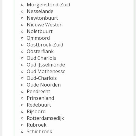
Morgenstond-Zuid
Nesselande
Newtonbuurt
Nieuwe Westen
Noletbuurt
Ommoord
Oostbroek-Zuid
Oosterflank
Oud Charlois
Oud IJsselmonde
Oud Mathenesse
Oud-Charlois
Oude Noorden
Pendrecht
Prinsenland
Redebuurt
Rijsoord
Rotterdamsedijk
Rubroek
Schiebroek