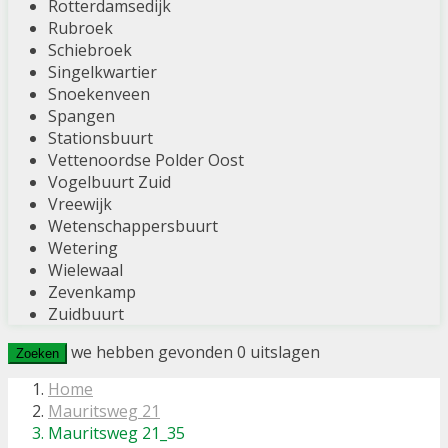
Rotterdamsedijk
Rubroek
Schiebroek
Singelkwartier
Snoekenveen
Spangen
Stationsbuurt
Vettenoordse Polder Oost
Vogelbuurt Zuid
Vreewijk
Wetenschappersbuurt
Wetering
Wielewaal
Zevenkamp
Zuidbuurt
we hebben gevonden
0
uitslagen
Zoeken
Home
Mauritsweg 21
Mauritsweg 21_35