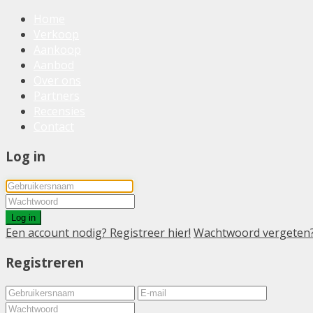
Home
Verkoop
Aankoop
Aanbod
Over ons
Partners
Recensies
Contact
Log in
Log in
Een account nodig? Registreer hier!
Wachtwoord vergeten
Registreren