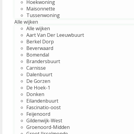
Hoekwoning
Maisonnette
Tussenwoning
Alle wijken
Alle wijken
Aart Van Der Leeuwbuurt
Berkel Dorp
Beverwaard
Bomendal
Brandersbuurt
Carnisse
Dalenbuurt
De Gorzen
De Hoek-1
Donken
Eilandenbuurt
Fascinatio-oost
Feijenoord
Gildenwijk-West
Groenoord-Midden
Groot IJsselmonde