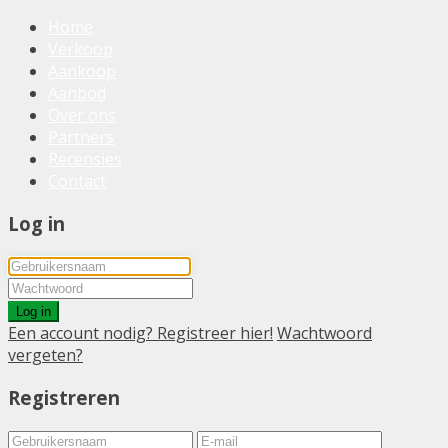
Home
Verkoop
Aankoop
Aanbod
Over ons
Partners
Recensies
Contact
Log in
Log in
Een account nodig? Registreer hier!
Wachtwoord
vergeten?
Registreren