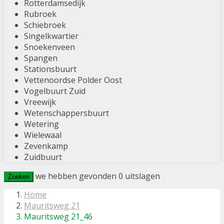
Rotterdamsedijk
Rubroek
Schiebroek
Singelkwartier
Snoekenveen
Spangen
Stationsbuurt
Vettenoordse Polder Oost
Vogelbuurt Zuid
Vreewijk
Wetenschappersbuurt
Wetering
Wielewaal
Zevenkamp
Zuidbuurt
we hebben gevonden
0
uitslagen
Zoeken
Home
Mauritsweg 21
Mauritsweg 21_46