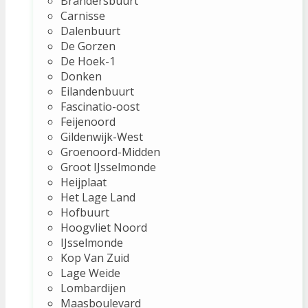
Brandersbuurt
Carnisse
Dalenbuurt
De Gorzen
De Hoek-1
Donken
Eilandenbuurt
Fascinatio-oost
Feijenoord
Gildenwijk-West
Groenoord-Midden
Groot IJsselmonde
Heijplaat
Het Lage Land
Hofbuurt
Hoogvliet Noord
IJsselmonde
Kop Van Zuid
Lage Weide
Lombardijen
Maasboulevard