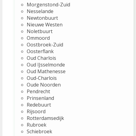
Morgenstond-Zuid
Nesselande
Newtonbuurt
Nieuwe Westen
Noletbuurt
Ommoord
Oostbroek-Zuid
Oosterflank
Oud Charlois
Oud IJsselmonde
Oud Mathenesse
Oud-Charlois
Oude Noorden
Pendrecht
Prinsenland
Redebuurt
Rijsoord
Rotterdamsedijk
Rubroek
Schiebroek