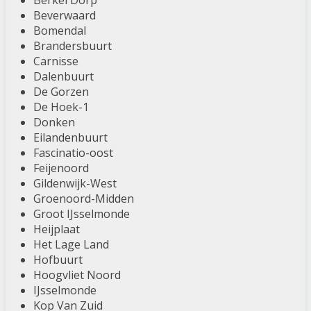
Berkel Dorp
Beverwaard
Bomendal
Brandersbuurt
Carnisse
Dalenbuurt
De Gorzen
De Hoek-1
Donken
Eilandenbuurt
Fascinatio-oost
Feijenoord
Gildenwijk-West
Groenoord-Midden
Groot IJsselmonde
Heijplaat
Het Lage Land
Hofbuurt
Hoogvliet Noord
IJsselmonde
Kop Van Zuid