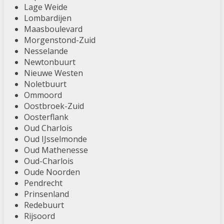
Lage Weide
Lombardijen
Maasboulevard
Morgenstond-Zuid
Nesselande
Newtonbuurt
Nieuwe Westen
Noletbuurt
Ommoord
Oostbroek-Zuid
Oosterflank
Oud Charlois
Oud IJsselmonde
Oud Mathenesse
Oud-Charlois
Oude Noorden
Pendrecht
Prinsenland
Redebuurt
Rijsoord