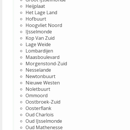
Heijplaat
Het Lage Land
Hofbuurt
Hoogvliet Noord
IJsselmonde
Kop Van Zuid
Lage Weide
Lombardijen
Maasboulevard
Morgenstond-Zuid
Nesselande
Newtonbuurt
Nieuwe Westen
Noletbuurt
Ommoord
Oostbroek-Zuid
Oosterflank
Oud Charlois
Oud IJsselmonde
Oud Mathenesse