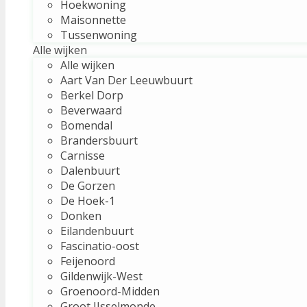
Hoekwoning
Maisonnette
Tussenwoning
Alle wijken
Alle wijken
Aart Van Der Leeuwbuurt
Berkel Dorp
Beverwaard
Bomendal
Brandersbuurt
Carnisse
Dalenbuurt
De Gorzen
De Hoek-1
Donken
Eilandenbuurt
Fascinatio-oost
Feijenoord
Gildenwijk-West
Groenoord-Midden
Groot IJsselmonde