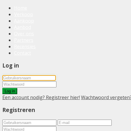
Home
Verkoop
Aankoop
Aanbod
Over ons
Partners
Recensies
Contact
Log in
Log in
Een account nodig? Registreer hier!
Wachtwoord vergeten
Registreren