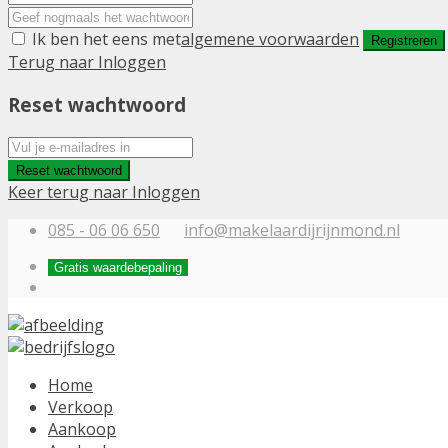
Ik ben het eens met
algemene voorwaarden
Registreren
Terug naar Inloggen
Reset wachtwoord
Reset wachtwoord
Keer terug naar Inloggen
085 - 06 06 650
info@makelaardijrijnmond.nl
Gratis waardebepaling
Home
Verkoop
Aankoop