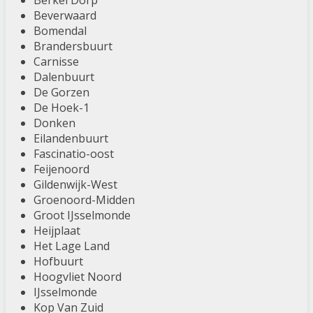
Berkel Dorp
Beverwaard
Bomendal
Brandersbuurt
Carnisse
Dalenbuurt
De Gorzen
De Hoek-1
Donken
Eilandenbuurt
Fascinatio-oost
Feijenoord
Gildenwijk-West
Groenoord-Midden
Groot IJsselmonde
Heijplaat
Het Lage Land
Hofbuurt
Hoogvliet Noord
IJsselmonde
Kop Van Zuid