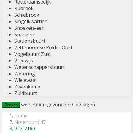
Rotterdamsedijk
Rubroek
Schiebroek
Singelkwartier
Snoekenveen
Spangen
Stationsbuurt
Vettenoordse Polder Oost
Vogelbuurt Zuid
Vreewijk
Wetenschappersbuurt
Wetering
Wielewaal
Zevenkamp
Zuidbuurt
we hebben gevonden
0
uitslagen
Zoeken
Home
Notenoord 47
927_2160