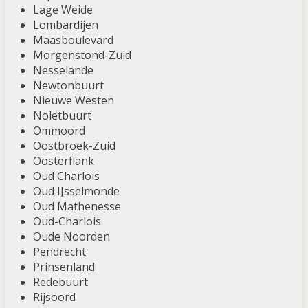
Lage Weide
Lombardijen
Maasboulevard
Morgenstond-Zuid
Nesselande
Newtonbuurt
Nieuwe Westen
Noletbuurt
Ommoord
Oostbroek-Zuid
Oosterflank
Oud Charlois
Oud IJsselmonde
Oud Mathenesse
Oud-Charlois
Oude Noorden
Pendrecht
Prinsenland
Redebuurt
Rijsoord