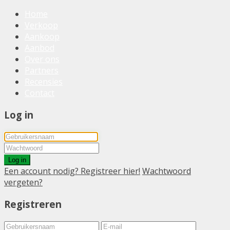
Home
Verkoop
Aankoop
Aanbod
Over ons
Partners
Recensies
Contact
Log in
Log in
Een account nodig? Registreer hier!
Wachtwoord
vergeten?
Registreren