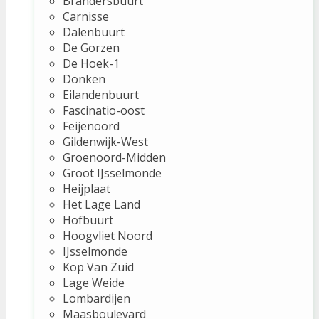
Brandersbuurt
Carnisse
Dalenbuurt
De Gorzen
De Hoek-1
Donken
Eilandenbuurt
Fascinatio-oost
Feijenoord
Gildenwijk-West
Groenoord-Midden
Groot IJsselmonde
Heijplaat
Het Lage Land
Hofbuurt
Hoogvliet Noord
IJsselmonde
Kop Van Zuid
Lage Weide
Lombardijen
Maasboulevard