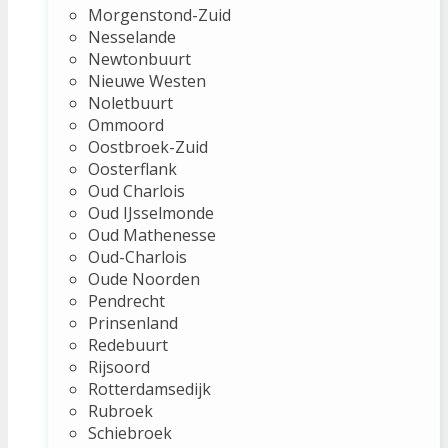
Morgenstond-Zuid
Nesselande
Newtonbuurt
Nieuwe Westen
Noletbuurt
Ommoord
Oostbroek-Zuid
Oosterflank
Oud Charlois
Oud IJsselmonde
Oud Mathenesse
Oud-Charlois
Oude Noorden
Pendrecht
Prinsenland
Redebuurt
Rijsoord
Rotterdamsedijk
Rubroek
Schiebroek