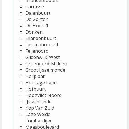
Brandersbuurt
Carnisse
Dalenbuurt
De Gorzen
De Hoek-1
Donken
Eilandenbuurt
Fascinatio-oost
Feijenoord
Gildenwijk-West
Groenoord-Midden
Groot IJsselmonde
Heijplaat
Het Lage Land
Hofbuurt
Hoogvliet Noord
IJsselmonde
Kop Van Zuid
Lage Weide
Lombardijen
Maasboulevard