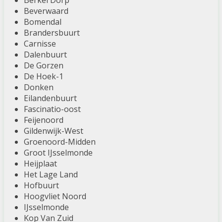
Berkel Dorp
Beverwaard
Bomendal
Brandersbuurt
Carnisse
Dalenbuurt
De Gorzen
De Hoek-1
Donken
Eilandenbuurt
Fascinatio-oost
Feijenoord
Gildenwijk-West
Groenoord-Midden
Groot IJsselmonde
Heijplaat
Het Lage Land
Hofbuurt
Hoogvliet Noord
IJsselmonde
Kop Van Zuid