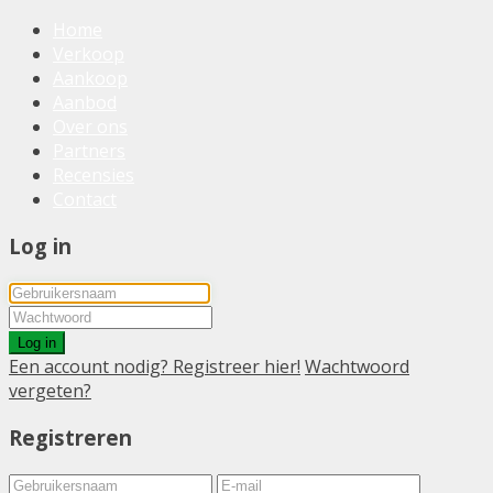
Home
Verkoop
Aankoop
Aanbod
Over ons
Partners
Recensies
Contact
Log in
Log in
Een account nodig? Registreer hier!
Wachtwoord
vergeten?
Registreren