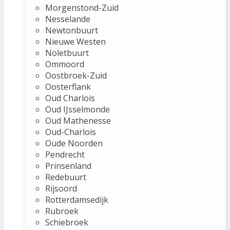
Morgenstond-Zuid
Nesselande
Newtonbuurt
Nieuwe Westen
Noletbuurt
Ommoord
Oostbroek-Zuid
Oosterflank
Oud Charlois
Oud IJsselmonde
Oud Mathenesse
Oud-Charlois
Oude Noorden
Pendrecht
Prinsenland
Redebuurt
Rijsoord
Rotterdamsedijk
Rubroek
Schiebroek