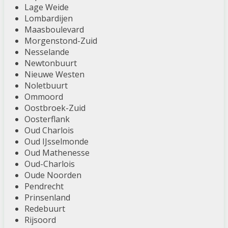
Lage Weide
Lombardijen
Maasboulevard
Morgenstond-Zuid
Nesselande
Newtonbuurt
Nieuwe Westen
Noletbuurt
Ommoord
Oostbroek-Zuid
Oosterflank
Oud Charlois
Oud IJsselmonde
Oud Mathenesse
Oud-Charlois
Oude Noorden
Pendrecht
Prinsenland
Redebuurt
Rijsoord