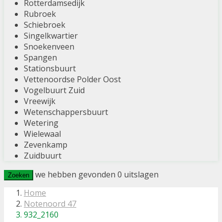
Rotterdamsedijk
Rubroek
Schiebroek
Singelkwartier
Snoekenveen
Spangen
Stationsbuurt
Vettenoordse Polder Oost
Vogelbuurt Zuid
Vreewijk
Wetenschappersbuurt
Wetering
Wielewaal
Zevenkamp
Zuidbuurt
we hebben gevonden
0
uitslagen
Zoeken
Home
Notenoord 47
932_2160