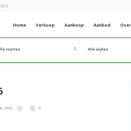
d.nl
Home
Verkoop
Aankoop
Aanbod
Over
lle soorten
Alle wijken
6
ei 2022
0