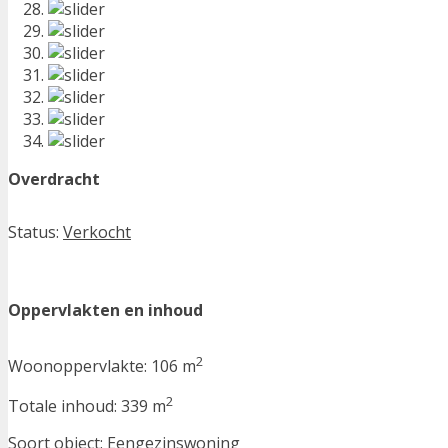
Overdracht
Status:
Verkocht
Oppervlakten en inhoud
2
Woonoppervlakte:
106 m
2
Totale inhoud:
339 m
Soort object:
Eengezinswoning