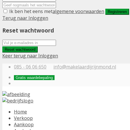
Ik ben het eens met
algemene voorwaarden
Registreren
Terug naar Inloggen
Reset wachtwoord
Reset wachtwoord
Keer terug naar Inloggen
085 - 06 06 650
info@makelaardijrijnmond.nl
Gratis waardebepaling
Home
Verkoop
Aankoop