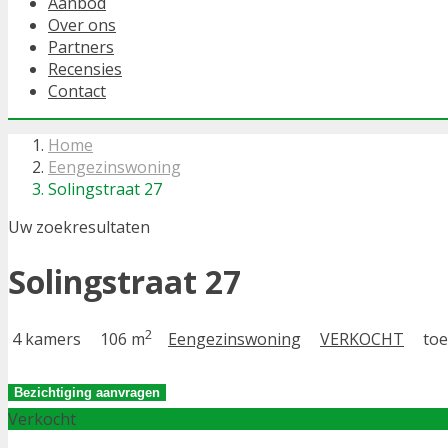
Aanbod
Over ons
Partners
Recensies
Contact
Home
Eengezinswoning
Solingstraat 27
Uw zoekresultaten
Solingstraat 27
2
4 kamers
106 m
Eengezinswoning
VERKOCHT
toe
Bezichtiging aanvragen
Verkocht