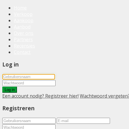
Home
Verkoop
Aankoop
Aanbod
Over ons
Partners
Recensies
Contact
Log in
Log in
Een account nodig? Registreer hier!
Wachtwoord vergeten
Registreren