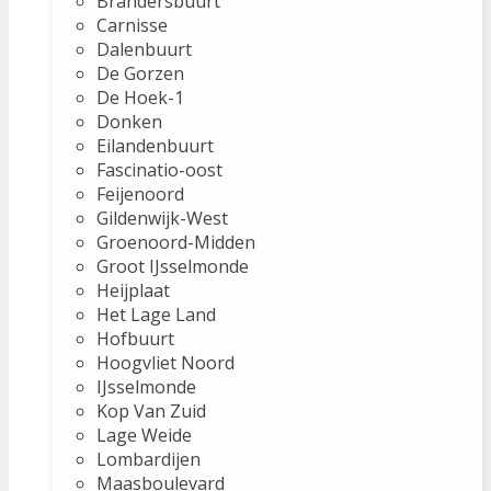
Brandersbuurt
Carnisse
Dalenbuurt
De Gorzen
De Hoek-1
Donken
Eilandenbuurt
Fascinatio-oost
Feijenoord
Gildenwijk-West
Groenoord-Midden
Groot IJsselmonde
Heijplaat
Het Lage Land
Hofbuurt
Hoogvliet Noord
IJsselmonde
Kop Van Zuid
Lage Weide
Lombardijen
Maasboulevard