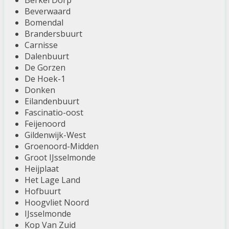
Berkel Dorp
Beverwaard
Bomendal
Brandersbuurt
Carnisse
Dalenbuurt
De Gorzen
De Hoek-1
Donken
Eilandenbuurt
Fascinatio-oost
Feijenoord
Gildenwijk-West
Groenoord-Midden
Groot IJsselmonde
Heijplaat
Het Lage Land
Hofbuurt
Hoogvliet Noord
IJsselmonde
Kop Van Zuid