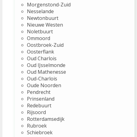
Morgenstond-Zuid
Nesselande
Newtonbuurt
Nieuwe Westen
Noletbuurt
Ommoord
Oostbroek-Zuid
Oosterflank
Oud Charlois
Oud IJsselmonde
Oud Mathenesse
Oud-Charlois
Oude Noorden
Pendrecht
Prinsenland
Redebuurt
Rijsoord
Rotterdamsedijk
Rubroek
Schiebroek