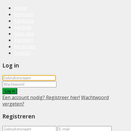
Home
Verkoop
Aankoop
Aanbod
Over ons
Partners
Recensies
Contact
Log in
Log in
Een account nodig? Registreer hier!
Wachtwoord
vergeten?
Registreren