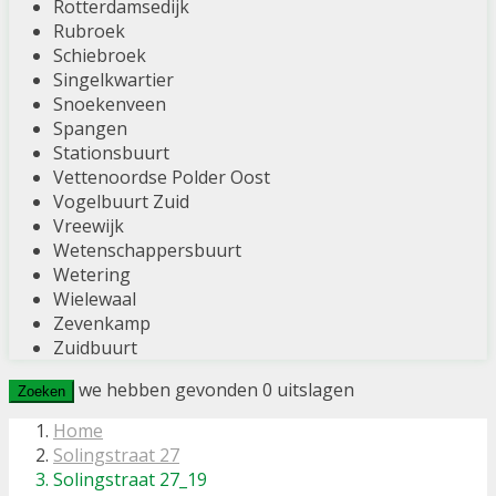
Rotterdamsedijk
Rubroek
Schiebroek
Singelkwartier
Snoekenveen
Spangen
Stationsbuurt
Vettenoordse Polder Oost
Vogelbuurt Zuid
Vreewijk
Wetenschappersbuurt
Wetering
Wielewaal
Zevenkamp
Zuidbuurt
we hebben gevonden
0
uitslagen
Zoeken
Home
Solingstraat 27
Solingstraat 27_19