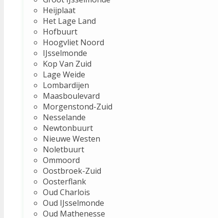
Heijplaat
Het Lage Land
Hofbuurt
Hoogvliet Noord
IJsselmonde
Kop Van Zuid
Lage Weide
Lombardijen
Maasboulevard
Morgenstond-Zuid
Nesselande
Newtonbuurt
Nieuwe Westen
Noletbuurt
Ommoord
Oostbroek-Zuid
Oosterflank
Oud Charlois
Oud IJsselmonde
Oud Mathenesse