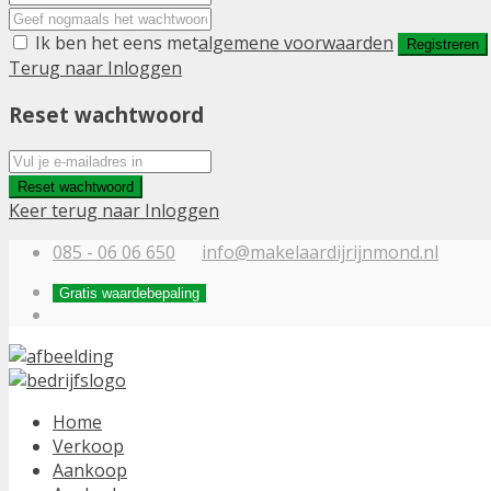
Ik ben het eens met
algemene voorwaarden
Registreren
Terug naar Inloggen
Reset wachtwoord
Reset wachtwoord
Keer terug naar Inloggen
085 - 06 06 650
info@makelaardijrijnmond.nl
Gratis waardebepaling
Home
Verkoop
Aankoop