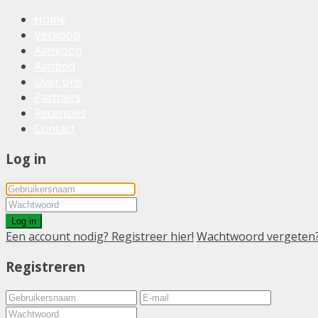
Home
Verkoop
Aankoop
Aanbod
Over ons
Partners
Recensies
Contact
Log in
Log in
Een account nodig? Registreer hier!
Wachtwoord vergeten
Registreren