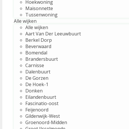
Hoekwoning
Maisonnette
Tussenwoning
Alle wijken
Alle wijken
Aart Van Der Leeuwbuurt
Berkel Dorp
Beverwaard
Bomendal
Brandersbuurt
Carnisse
Dalenbuurt
De Gorzen
De Hoek-1
Donken
Eilandenbuurt
Fascinatio-oost
Feijenoord
Gildenwijk-West
Groenoord-Midden
Groot IJsselmonde