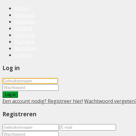
Home
Verkoop
Aankoop
Aanbod
Over ons
Partners
Recensies
Contact
Log in
Log in
Een account nodig? Registreer hier!
Wachtwoord vergeten
Registreren