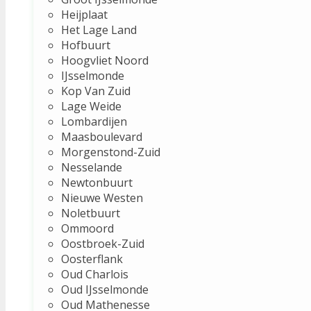
Heijplaat
Het Lage Land
Hofbuurt
Hoogvliet Noord
IJsselmonde
Kop Van Zuid
Lage Weide
Lombardijen
Maasboulevard
Morgenstond-Zuid
Nesselande
Newtonbuurt
Nieuwe Westen
Noletbuurt
Ommoord
Oostbroek-Zuid
Oosterflank
Oud Charlois
Oud IJsselmonde
Oud Mathenesse