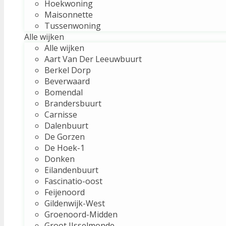
Hoekwoning
Maisonnette
Tussenwoning
Alle wijken
Alle wijken
Aart Van Der Leeuwbuurt
Berkel Dorp
Beverwaard
Bomendal
Brandersbuurt
Carnisse
Dalenbuurt
De Gorzen
De Hoek-1
Donken
Eilandenbuurt
Fascinatio-oost
Feijenoord
Gildenwijk-West
Groenoord-Midden
Groot IJsselmonde