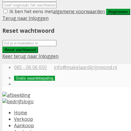
Ik ben het eens met
algemene voorwaarden
Registreren
Terug naar Inloggen
Reset wachtwoord
Reset wachtwoord
Keer terug naar Inloggen
085 - 06 06 650
info@makelaardijrijnmond.nl
Gratis waardebepaling
Home
Verkoop
Aankoop