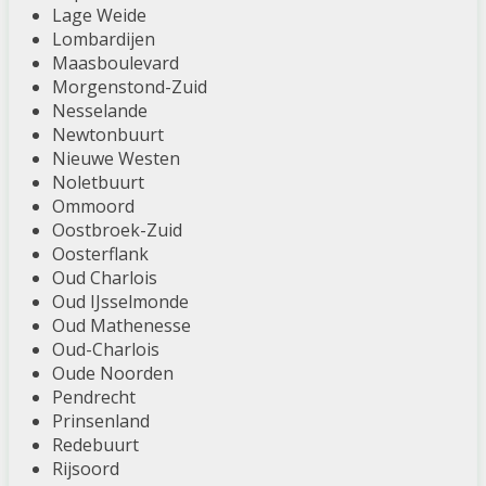
Lage Weide
Lombardijen
Maasboulevard
Morgenstond-Zuid
Nesselande
Newtonbuurt
Nieuwe Westen
Noletbuurt
Ommoord
Oostbroek-Zuid
Oosterflank
Oud Charlois
Oud IJsselmonde
Oud Mathenesse
Oud-Charlois
Oude Noorden
Pendrecht
Prinsenland
Redebuurt
Rijsoord