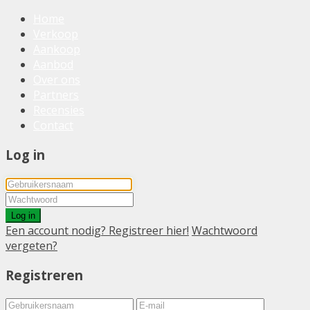
Home
Verkoop
Aankoop
Aanbod
Over ons
Partners
Recensies
Contact
Log in
Log in
Een account nodig? Registreer hier!
Wachtwoord
vergeten?
Registreren