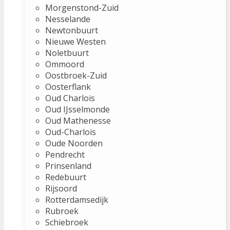
Morgenstond-Zuid
Nesselande
Newtonbuurt
Nieuwe Westen
Noletbuurt
Ommoord
Oostbroek-Zuid
Oosterflank
Oud Charlois
Oud IJsselmonde
Oud Mathenesse
Oud-Charlois
Oude Noorden
Pendrecht
Prinsenland
Redebuurt
Rijsoord
Rotterdamsedijk
Rubroek
Schiebroek