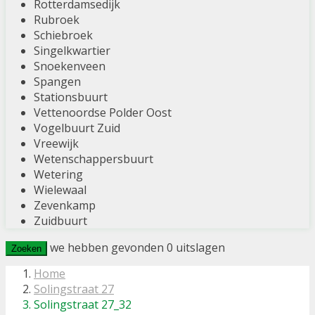
Rotterdamsedijk
Rubroek
Schiebroek
Singelkwartier
Snoekenveen
Spangen
Stationsbuurt
Vettenoordse Polder Oost
Vogelbuurt Zuid
Vreewijk
Wetenschappersbuurt
Wetering
Wielewaal
Zevenkamp
Zuidbuurt
we hebben gevonden
0
uitslagen
Zoeken
Home
Solingstraat 27
Solingstraat 27_32