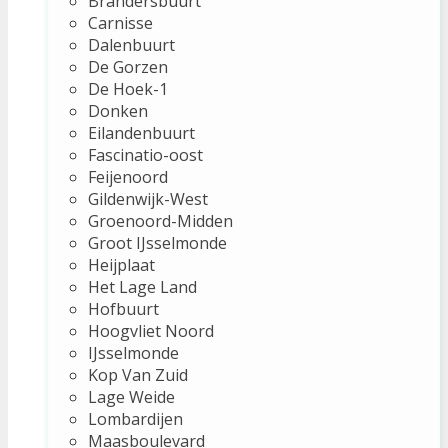
Brandersbuurt
Carnisse
Dalenbuurt
De Gorzen
De Hoek-1
Donken
Eilandenbuurt
Fascinatio-oost
Feijenoord
Gildenwijk-West
Groenoord-Midden
Groot IJsselmonde
Heijplaat
Het Lage Land
Hofbuurt
Hoogvliet Noord
IJsselmonde
Kop Van Zuid
Lage Weide
Lombardijen
Maasboulevard