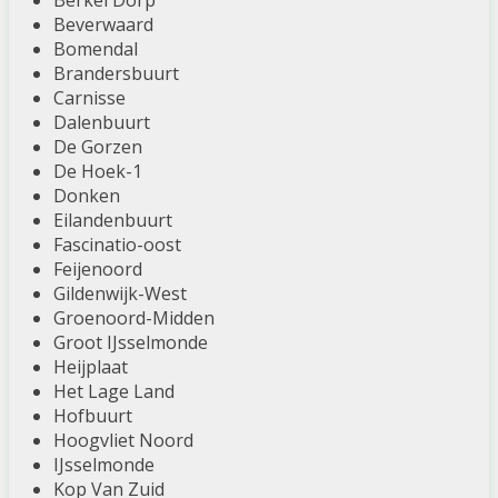
Berkel Dorp
Beverwaard
Bomendal
Brandersbuurt
Carnisse
Dalenbuurt
De Gorzen
De Hoek-1
Donken
Eilandenbuurt
Fascinatio-oost
Feijenoord
Gildenwijk-West
Groenoord-Midden
Groot IJsselmonde
Heijplaat
Het Lage Land
Hofbuurt
Hoogvliet Noord
IJsselmonde
Kop Van Zuid